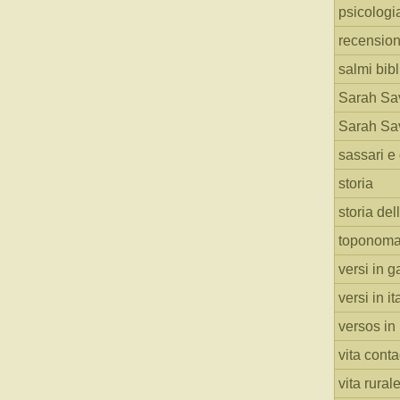
psicologi
recension
salmi bibl
Sarah Sav
Sarah Sav
sassari e 
storia
storia del
toponoma
versi in g
versi in i
versos in
vita cont
vita rural