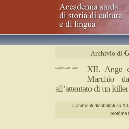
G
Archivio di
XII. Ange d
Giugno 22nd, 2012
Marchio da
all’attentato di un killer
Commenti disabilitati
su XII
protòme t