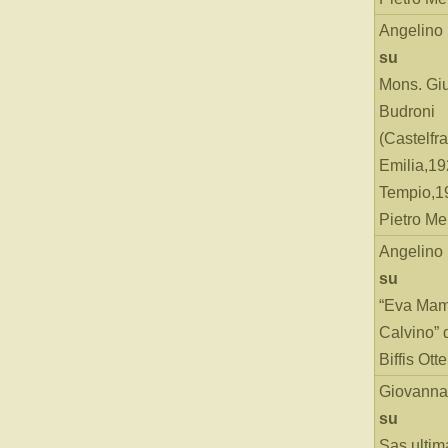
Angelino
su
Mons. Gi
Budroni
(Castelfr
Emilia,19
Tempio,19
Pietro Me
Angelino
su
“Eva Mam
Calvino” 
Biffis Ottel
Giovanna
su
Sas ultim