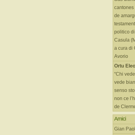
cantones 
de amarg
testament
politico d
Casula (
a cura di
Avorio
Ortu Ele
“Chi vede
vede bianc
senso sto
non ce l’
de Clerm
Amici
Gian Paol