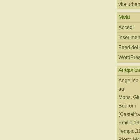
vita urba
Meta
Accedi
Inserimen
Feed dei
WordPres
Arrejonos
Angelino
su
Mons. Gi
Budroni
(Castelfr
Emilia,19
Tempio,19
Pietro Me