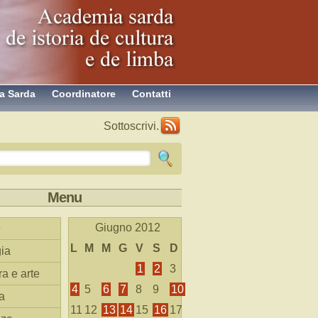
a Sarda
Coordinatore
Contatti
Sottoscrivi.
Menu
Giugno 2012
L
M
M
G
V
S
D
ia
1
2
3
ra e arte
4
5
6
7
8
9
10
a
11
12
13
14
15
16
17