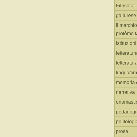
Filosofia
gallurese
Il marchio
protòme t
istituzion
letteratur
letteratur
lingua/li
memoria e
narrativa
onomasti
pedagogi
politologi
prosa