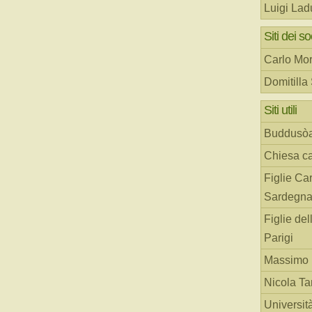
Luigi Lad
Siti dei so
Carlo Mor
Domitilla
Siti utili
Buddusò
Chiesa ca
Figlie Car
Sardegn
Figlie del
Parigi
Massimo 
Nicola T
Universit