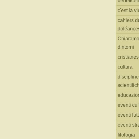
benefice
c'est la vi
cahiers d
doléance
Chiaramo
dintorni
cristiane
cultura
discipline
scientific
educazio
eventi cul
eventi lut
eventi str
filologia