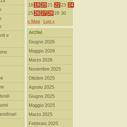
nza
18
19
20
21
22
23
24
e
25
26
27
28
29
30
e
« Mag
Lug »
s
Archivi
nti e
Giugno 2026
Maggio 2026
simo
Marzo 2026
Novembre 2025
he
Ottobre 2025
ne
Agosto 2025
turali
Giugno 2025
tuosi
Maggio 2025
aordinari
Marzo 2025
Febbraio 2025