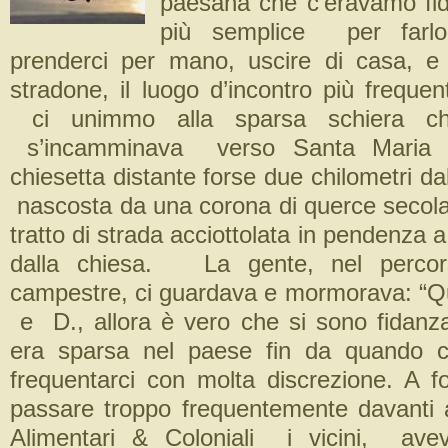
paesana che c’eravamo fid
più semplice per farlo
prenderci per mano, uscire di casa, e 
stradone, il luogo d’incontro più freque
ci unimmo alla sparsa schiera ch
s’incamminava verso Santa Maria 
chiesetta distante forse due chilometri dal
nascosta da una corona di querce secolar
tratto di strada acciottolata in pendenza 
dalla chiesa. La gente, nel perco
campestre, ci guardava e mormorava: “Q
e D., allora è vero che si sono fidanzat
era sparsa nel paese fin da quando 
frequentarci con molta discrezione. A f
passare troppo frequentemente davanti a
Alimentari & Coloniali i vicini, avev