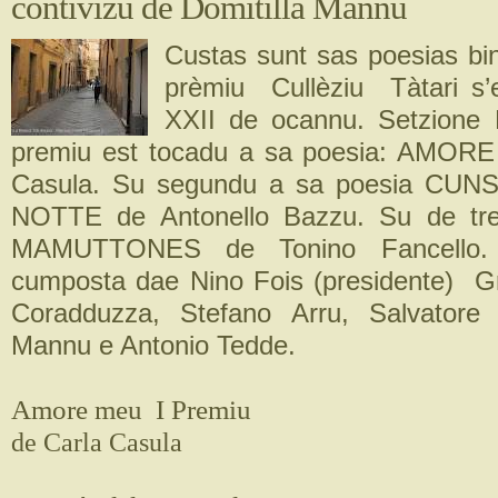
contivizu de Domitilla Mannu
Custas sunt sas poesias bi
prèmiu Cullèziu Tàtari s’
XXII de ocannu. Setzione
premiu est tocadu a sa poesia: AMOR
Casula. Su segundu a sa poesia CU
NOTTE de Antonello Bazzu. Su de tre
MAMUTTONES de Tonino Fancello. S
cumposta dae Nino Fois (presidente) Gr
Coradduzza, Stefano Arru, Salvatore L
Mannu e Antonio Tedde.
Amore meu I Premiu
de Carla Casula