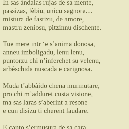
In sas àndalas rujas de sa mente,
passizas, lèbiu, unicu segnore…
mistura de fastizu, de amore,
mastru zeniosu, pitzinnu dischente.
Tue mere intr ‘e s’anima donosa,
anneu imboligadu, lenu lenu,
puntorzu chi n’inferchet su velenu,
arbèschida nuscada e carignosa.
Muda t’abbàido chena murmutare,
pro chi m’adduret custa visione,
ma sas laras s’aberint a resone
e cun disizu ti cherent laudare.
E canto s’ermusura de sa cara,