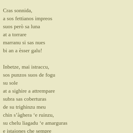
Cras sonnida,
a sos fettianos impreos
suos però sa luna
at a torrare
marranu si sas nues
bi an a èsser galu!
Inbetze, mai istraccu,
sos punzos suos de fogu
su sole
at a sighire a attrempare
subra sas coberturas
de su trighinzu meu
chin s’àghera ‘e ruinzu,
su chelu liagadu ‘e amarguras
e istajones che sempre