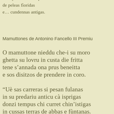
de peleas fìoridas
e… cundennas antigas.
Mamuttones de Antonino Fancello III Premiu
O mamuttone nieddu che-i su moro
ghetta su lovru in custa die fritta
tene s’annada ona prus beneitta
e sos disitzos de prendere in coro.
“Uè sas carreras si pesan fulanas
in su predariu anticu cà isprigas
donzi tempus chi curret chin’istigas
in cussas terras de abbas e fùntanas.