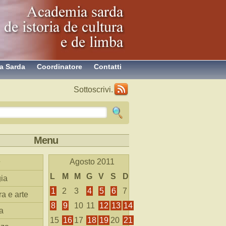
a Sarda
Coordinatore
Contatti
Sottoscrivi.
Menu
Agosto 2011
L
M
M
G
V
S
D
ia
1
2
3
4
5
6
7
ra e arte
8
9
10
11
12
13
14
a
15
16
17
18
19
20
21