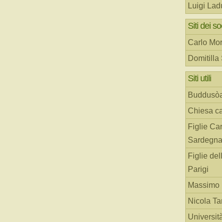
Luigi Lad
Siti dei so
Carlo Mor
Domitilla
Siti utili
Buddusò
Chiesa ca
Figlie Car
Sardegn
Figlie del
Parigi
Massimo 
Nicola T
Universit