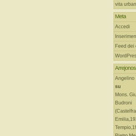
vita urba
Meta
Accedi
Inserimen
Feed dei
WordPres
Arrejonos
Angelino
su
Mons. Gi
Budroni
(Castelfr
Emilia,19
Tempio,19
Pietro Me