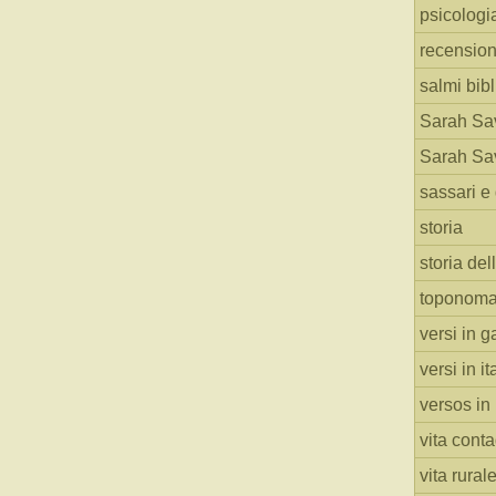
psicologi
recension
salmi bibl
Sarah Sav
Sarah Sav
sassari e 
storia
storia del
toponoma
versi in g
versi in i
versos in
vita cont
vita rural