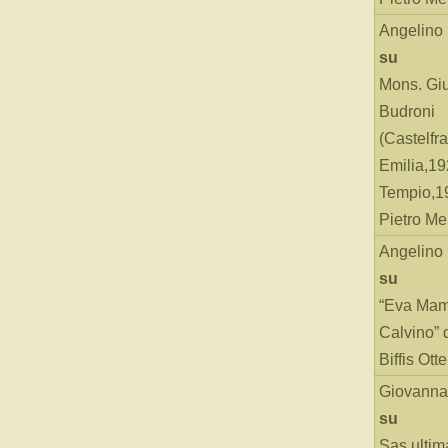
Angelino
su
Mons. Gi
Budroni
(Castelfr
Emilia,19
Tempio,19
Pietro Me
Angelino
su
“Eva Mam
Calvino” 
Biffis Ottel
Giovanna
su
Sas ultim