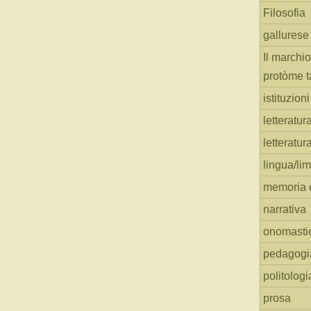
Filosofia
gallurese
Il marchio
protòme t
istituzion
letteratur
letteratur
lingua/li
memoria e
narrativa
onomasti
pedagogi
politologi
prosa