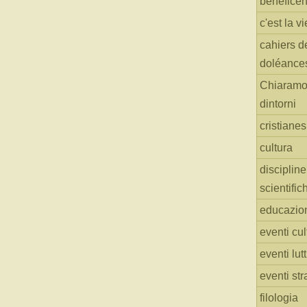
benefice
c'est la vi
cahiers d
doléance
Chiaramo
dintorni
cristiane
cultura
discipline
scientific
educazio
eventi cul
eventi lut
eventi str
filologia