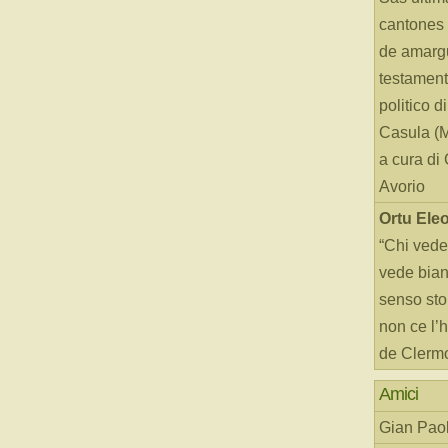
cantones 
de amarg
testament
politico d
Casula (
a cura di
Avorio
Ortu Ele
“Chi vede
vede bianc
senso sto
non ce l’
de Clerm
Amici
Gian Paol