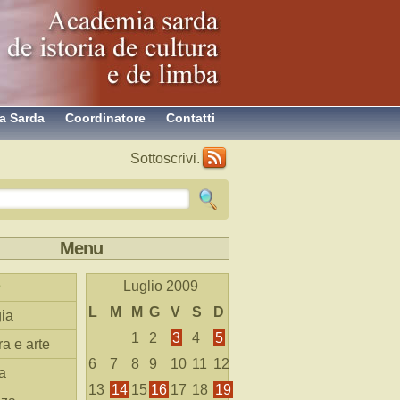
a Sarda
Coordinatore
Contatti
Sottoscrivi.
Menu
Luglio 2009
L
M
M
G
V
S
D
ia
1
2
3
4
5
ra e arte
6
7
8
9
10
11
12
a
13
14
15
16
17
18
19