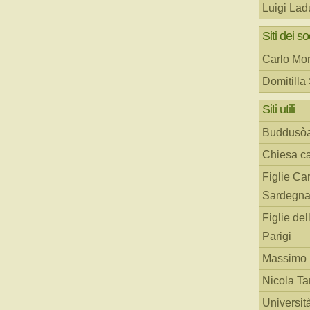
Luigi Lad
Siti dei so
Carlo Mor
Domitilla
Siti utili
Buddusò
Chiesa ca
Figlie Car
Sardegn
Figlie del
Parigi
Massimo 
Nicola T
Universit