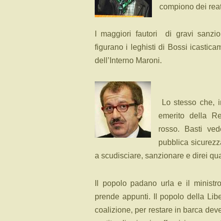
compiono dei reati
I maggiori fautori
di gravi sanzio
figurano i leghisti di Bossi icastica
dell’Interno Maroni.
Lo stesso che, i
emerito della R
rosso. Basti ved
pubblica sicurezz
a scudisciare, sanzionare e direi quasi
Il popolo padano urla e il ministr
prende appunti. Il popolo della Li
coalizione, per restare in barca dev