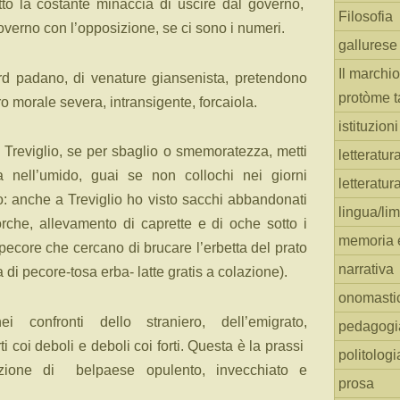
otto la costante minaccia di uscire dal governo,
Filosofia
overno con l’opposizione, se ci sono i numeri.
gallurese
Il marchio
rd padano, di venature giansenista, pretendono
protòme t
ro morale severa, intransigente, forcaiola.
istituzion
Treviglio, se per sbaglio o smemoratezza, metti
letteratur
ca nell’umido, guai se non collochi nei giorni
letteratur
tato: anche a Treviglio ho visto sacchi abbandonati
lingua/li
porche, allevamento di caprette e di oche sotto i
memoria e
i pecore che cercano di brucare l’erbetta del prato
narrativa
ta di pecore-tosa erba- latte gratis a colazione).
onomasti
 confronti dello straniero, dell’emigrato,
pedagogi
i coi deboli e deboli coi forti. Questa è la prassi
politologi
zione di
belpaese opulento, invecchiato e
prosa