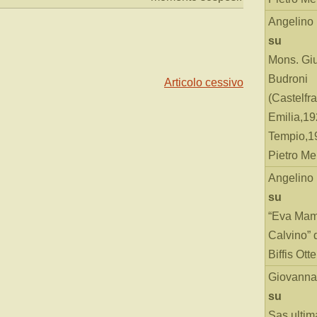
Angelino
su
Mons. Gi
Budroni
Articolo cessivo
(Castelfr
Emilia,19
Tempio,19
Pietro Me
Angelino
su
“Eva Mam
Calvino” 
Biffis Ottel
Giovanna
su
Sas ultim