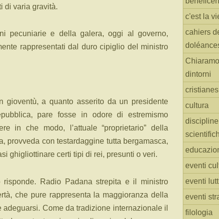
benefice
 di varia gravità.
c'est la vi
cahiers d
ni pecuniarie e della galera, oggi al governo,
doléance
mente rappresentati dal duro cipiglio del ministro
Chiaramo
dintorni
cristiane
n gioventù, a quanto asserito da un presidente
cultura
epubblica, pare fosse in odore di estremismo
discipline
ere in che modo, l’attuale “proprietario” della
scientific
a, provveda con testardaggine tutta bergamasca,
educazio
 ghigliottinare certi tipi di rei, presunti o veri.
eventi cul
eventi lut
o risponde. Radio Padana strepita e il ministro
bertà, che pure rappresenta la maggioranza della
eventi str
e adeguarsi. Come da tradizione internazionale il
filologia