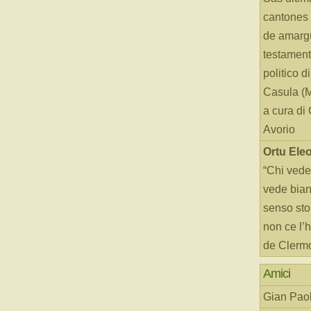
cantones 
de amarg
testament
politico d
Casula (
a cura di
Avorio
Ortu Ele
“Chi vede
vede bianc
senso sto
non ce l’
de Clerm
Amici
Gian Paol