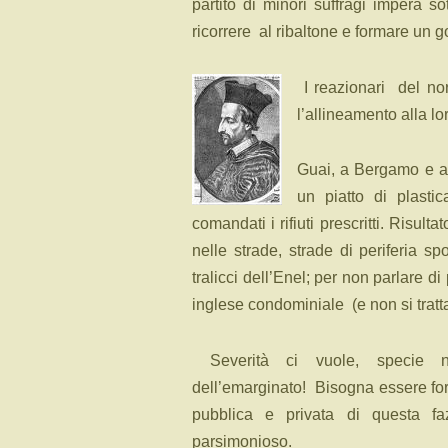
partito di minori suffragi impera s
ricorrere
al ribaltone e formare un g
I reazionari
del no
l’allineamento alla lo
Guai, a Bergamo e a 
un piatto di plasti
comandati i rifiuti prescritti. Risul
nelle strade, strade di periferia s
tralicci dell’Enel; per non parlare d
inglese condominiale
(e non si trat
Severità ci vuole, specie nei
dell’emarginato!
Bisogna essere fort
pubblica e privata di questa fa
parsimonioso.