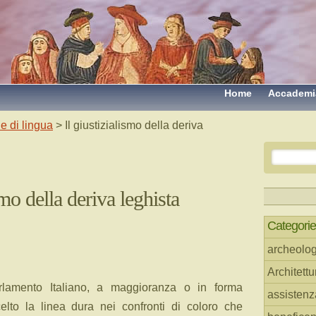
Home
Accademi
e di lingua
> Il giustizialismo della deriva
smo della deriva leghista
Categorie
archeolog
Architettu
rlamento Italiano, a maggioranza o in forma
assistenz
celto la linea dura nei confronti di coloro che