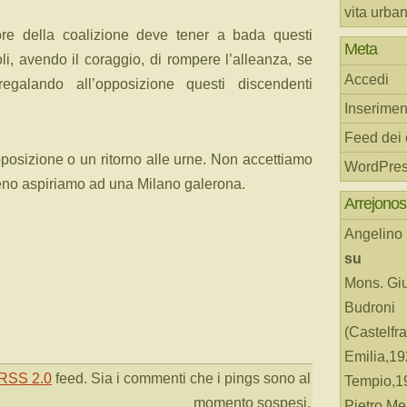
vita urba
iore della coalizione deve tener a bada questi
Meta
oli, avendo il coraggio, di rompere l’alleanza, se
Accedi
egalando all’opposizione questi discendenti
Inserimen
Feed dei
pposizione o un ritorno alle urne. Non accettiamo
WordPres
o aspiriamo ad una Milano galerona.
Arrejonos
Angelino
su
Mons. Gi
Budroni
(Castelfr
Emilia,19
RSS 2.0
feed. Sia i commenti che i pings sono al
Tempio,19
momento sospesi.
Pietro Me