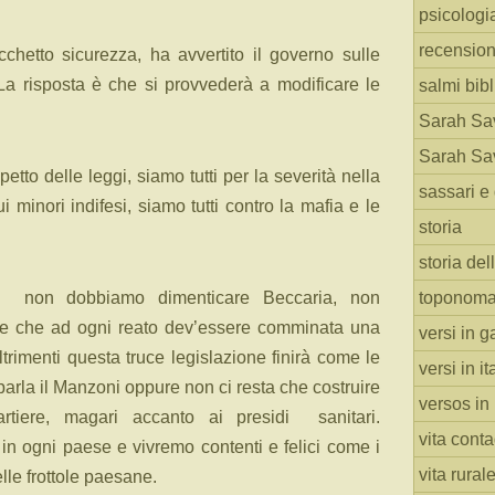
psicologi
recension
chetto sicurezza, ha avvertito il governo sulle
 La risposta è che si provvederà a modificare le
salmi bibl
Sarah Sav
Sarah Sav
spetto delle leggi, siamo tutti per la severità nella
sassari e 
 minori indifesi, siamo tutti contro la mafia e le
storia
storia del
non dobbiamo dimenticare Beccaria, non
toponoma
e che ad ogni reato dev’essere comminata una
versi in g
rimenti questa truce legislazione finirà come le
versi in i
parla il Manzoni oppure non ci resta che costruire
versos in
rtiere, magari accanto ai presidi
sanitari.
vita cont
in ogni paese e vivremo contenti e felici come i
vita rural
le frottole paesane.