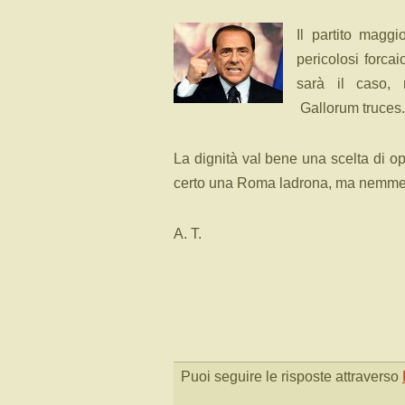
Il partito magg
pericolosi forcai
sarà il caso, r
Gallorum truces.
La dignità val bene una scelta di o
certo una Roma ladrona, ma nemmen
A. T.
Puoi seguire le risposte attraverso