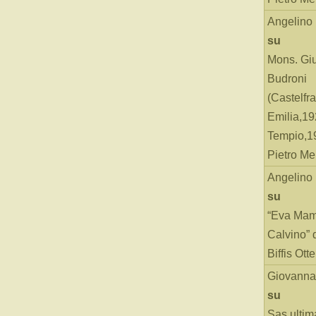
Angelino
su
Mons. Gi
Budroni
(Castelfr
Emilia,19
Tempio,19
Pietro Me
Angelino
su
“Eva Mam
Calvino” 
Biffis Ottel
Giovanna
su
Sas ultim