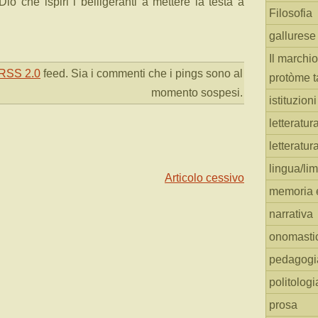
io che ispiri i belligeranti a mettere la testa a
Filosofia
gallurese
Il marchio
RSS 2.0
feed. Sia i commenti che i pings sono al
protòme t
momento sospesi.
istituzion
letteratur
letteratur
lingua/li
Articolo cessivo
memoria e
narrativa
onomasti
pedagogi
politologi
prosa