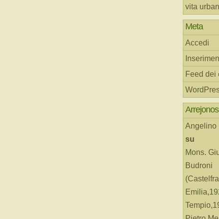
vita urba
Meta
Accedi
Inserimen
Feed dei
WordPres
Arrejonos
Angelino
su
Mons. Gi
Budroni
(Castelfr
Emilia,19
Tempio,19
Pietro Me