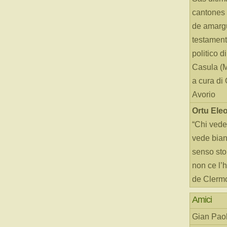
cantones 
de amarg
testament
politico d
Casula (
a cura di
Avorio
Ortu Ele
“Chi vede
vede bianc
senso sto
non ce l’
de Clerm
Amici
Gian Paol