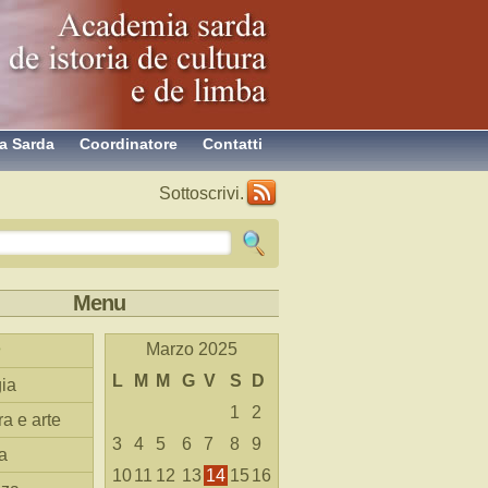
a Sarda
Coordinatore
Contatti
Sottoscrivi.
Menu
Marzo 2025
L
M
M
G
V
S
D
ia
1
2
ra e arte
3
4
5
6
7
8
9
a
10
11
12
13
14
15
16