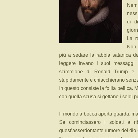
Nemic
ness
di d
giorn
La r
Non 
più a sedare la rabbia satanica de
leggere invano i suoi messaggi 
scimmione di Ronald Trump e dal
stupidamente e chiacchierano senza 
In questo consiste la follia bellica. M
con quella scusa si gettano i soldi 
Il mondo a bocca aperta guarda, ma d
Se cominciassero i soldati a ribe
quest’asserdontante rumore del dio 