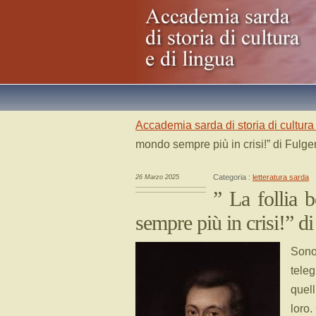
Accademia sarda di storia di cultura 
mondo sempre più in crisi!” di Fulge
Categoria :
letteratura sarda
26 Marzo 2025
” La follia 
sempre più in crisi!” d
Sono
teleg
quel
loro.