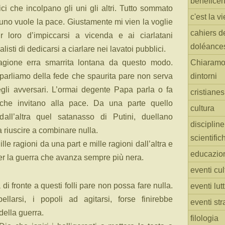
benefice
i che incolpano gli uni gli altri. Tutto sommato
c'est la vi
uno vuole la pace. Giustamente mi vien la voglie
cahiers d
ir loro d’impiccarsi a vicenda e ai ciarlatani
doléance
alisti di dedicarsi a ciarlare nei lavatoi pubblici.
agione erra smarrita lontana da questo modo.
Chiaramo
parliamo della fede che spaurita pare non serva
dintorni
gli avversari. L’ormai degente Papa parla o fa
cristiane
che invitano alla pace. Da una parte quello
cultura
l’altra quel satanasso di Putini, duellano
discipline
riuscire a combinare nulla.
scientific
ille ragioni da una part e mille ragioni dall’altra e
educazio
per la guerra che avanza sempre più nera.
eventi cul
i fronte a questi folli pare non possa fare nulla.
eventi lut
llarsi, i popoli ad agitarsi, forse finirebbe
eventi str
della guerra.
filologia