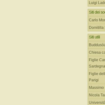
Luigi Lad
Siti dei so
Carlo Mor
Domitilla
Siti utili
Buddusò
Chiesa ca
Figlie Car
Sardegn
Figlie del
Parigi
Massimo 
Nicola T
Universit