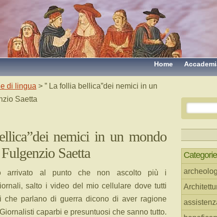
Home
Accademi
e di lingua
> ” La follia bellica”dei nemici in un
nzio Saetta
bellica”dei nemici in un mondo
i Fulgenzio Saetta
Categorie
archeolog
 arrivato al punto che non ascolto più i
iornali, salto i video del mio cellulare dove tutti
Architettu
li che parlano di guerra dicono di aver ragione
assistenz
 Giornalisti caparbi e presuntuosi che sanno tutto.