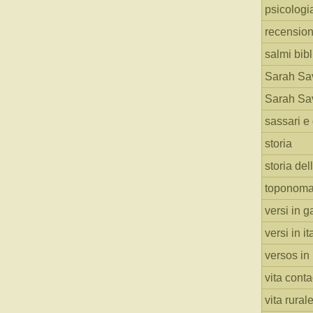
psicologi
recension
salmi bibl
Sarah Sav
Sarah Sav
sassari e 
storia
storia del
toponoma
versi in g
versi in i
versos in
vita cont
vita rural