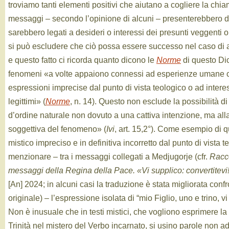
troviamo tanti elementi positivi che aiutano a cogliere la chia
messaggi – secondo l’opinione di alcuni – presenterebbero de
sarebbero legati a desideri o interessi dei presunti veggenti 
si può escludere che ciò possa essere successo nel caso di
e questo fatto ci ricorda quanto dicono le
Norme
di questo Dic
fenomeni «a volte appaiono connessi ad esperienze umane 
espressioni imprecise dal punto di vista teologico o ad interes
legittimi» (
Norme
, n. 14). Questo non esclude la possibilità d
d’ordine naturale non dovuto a una cattiva intenzione, ma al
soggettiva del fenomeno» (
Ivi
, art. 15,2°). Come esempio di 
mistico impreciso e in definitiva incorretto dal punto di vista
menzionare – tra i messaggi collegati a Medjugorje (cfr.
Racco
messaggi della Regina della Pace. «Vi supplico: convertitevi
[An] 2024; in alcuni casi la traduzione è stata migliorata confr
originale) – l’espressione isolata di “mio Figlio, uno e trino, 
Non è inusuale che in testi mistici, che vogliono esprimere la 
Trinità nel mistero del Verbo incarnato, si usino parole non a