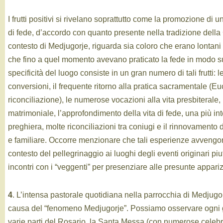
I frutti positivi si rivelano soprattutto come la promozione di u
di fede, d’accordo con quanto presente nella tradizione della
contesto di Medjugorje, riguarda sia coloro che erano lontani 
che fino a quel momento avevano praticato la fede in modo su
specificità del luogo consiste in un gran numero di tali frutti: 
conversioni, il frequente ritorno alla pratica sacramentale (Eu
riconciliazione), le numerose vocazioni alla vita presbiterale, 
matrimoniale, l’approfondimento della vita di fede, una più in
preghiera, molte riconciliazioni tra coniugi e il rinnovamento 
e familiare. Occorre menzionare che tali esperienze avvengon
contesto del pellegrinaggio ai luoghi degli eventi originari piu
incontri con i “veggenti” per presenziare alle presunte appariz
4
. L’intensa pastorale quotidiana nella parrocchia di Medjug
causa del “fenomeno Medjugorje”. Possiamo osservare ogni gi
varie parti del Rosario, la Santa Messa (con numerose celeb