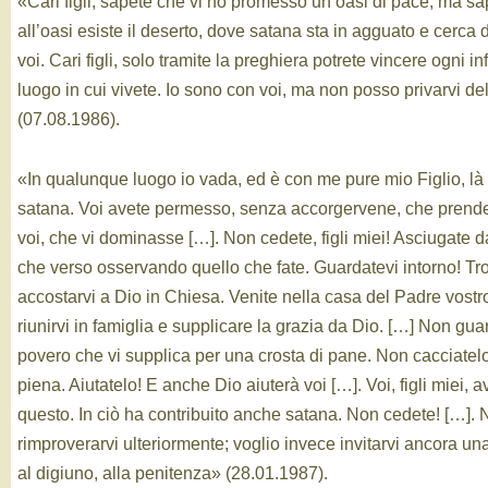
«Cari figli, sapete che vi ho promesso un’oasi di pace, ma s
all’oasi esiste il deserto, dove satana sta in agguato e cerca 
voi. Cari figli, solo tramite la preghiera potrete vincere ogni i
luogo in cui vivete. Io sono con voi, ma non posso privarvi del
(07.08.1986).
«In qualunque luogo io vada, ed è con me pure mio Figlio, l
satana. Voi avete permesso, senza accorgervene, che prende
voi, che vi dominasse […]. Non cedete, figli miei! Asciugate d
che verso osservando quello che fate. Guardatevi intorno! Tro
accostarvi a Dio in Chiesa. Venite nella casa del Padre vostro
riunirvi in famiglia e supplicare la grazia da Dio. […] Non gua
povero che vi supplica per una crosta di pane. Non cacciatel
piena. Aiutatelo! E anche Dio aiuterà voi […]. Voi, figli miei, a
questo. In ciò ha contribuito anche satana. Non cedete! […]. 
rimproverarvi ulteriormente; voglio invece invitarvi ancora una
al digiuno, alla penitenza» (28.01.1987).