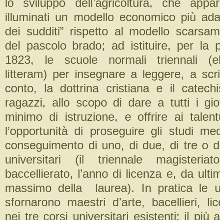
lo sviluppo dell’agricoltura, che appa
illuminati un modello economico più adatt
dei sudditi” rispetto al modello scarsam
del pascolo brado; ad istituire, per la 
1823, le scuole normali triennali (e
litteram) per insegnare a leggere, a scr
conto, la dottrina cristiana e il catech
ragazzi, allo scopo di dare a tutti i gi
minimo di istruzione, e offrire ai talent
l’opportunità di proseguire gli studi me
conseguimento di uno, di due, di tre o d
universitari (il triennale magisteria
baccellierato, l’anno di licenza e, da ulti
massimo della laurea). In pratica le u
sfornarono maestri d’arte, bacellieri, lice
nei tre corsi universitari esistenti: il più