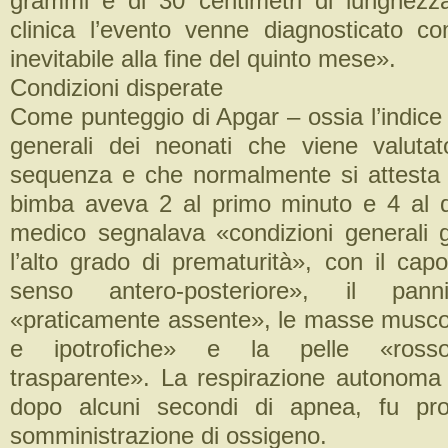
grammi e di 30 centimetri di lunghezza,
clinica l’evento venne diagnosticato 
inevitabile alla fine del quinto mese».
Condizioni disperate
Come punteggio di Apgar – ossia l’indice 
generali dei neonati che viene valuta
sequenza e che normalmente si attesta 
bimba aveva 2 al primo minuto e 4 al 
medico segnalava «condizioni generali 
l’alto grado di prematurità», con il cap
senso antero-posteriore», il pann
«praticamente assente», le masse muscol
e ipotrofiche» e la pelle «rosso
trasparente». La respirazione autonoma
dopo alcuni secondi di apnea, fu pr
somministrazione di ossigeno.