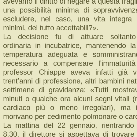
avevamo il diritto di negare a questa fragi
una possibilità minima di sopravviven
escludere, nel caso, una vita integra 
minimi, del tutto accettabili?».
La decisione fu di attuare soltanto
ordinaria in incubatrice, mantenendo l
temperatura adeguata e somministrand
necessario a compensare l’immaturità
professor Chiappe aveva infatti già v
trent’anni di professione, altri bambini na
settimane di gravidanza: «Tutti mostr
minuti o qualche ora alcuni segni vitali (r
cardiaco più o meno irregolari), ma i
morivano per cedimento polmonare o cardi
La mattina del 22 gennaio, rientrando 
8.30, il direttore si aspettava di trovar