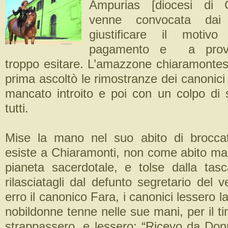
Ampurias [diocesi di 
venne convocata dai 
giustificare il motiv
pagamento e a provv
troppo esitare. L’amazzone chiaramontes
prima ascoltò le rimostranze dei canonici 
mancato introito e poi con un colpo di 
tutti.
Mise la mano nel suo abito di brocca
esiste a Chiaramonti, non come abito m
pianeta sacerdotale, e tolse dalla tas
rilasciatagli dal defunto segretario del
erro il canonico Fara, i canonici lessero l
nobildonne tenne nelle sue mani, per il t
strappassero, e lessero: “Ricevo da Do