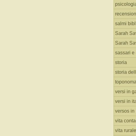
psicologi
recension
salmi bibl
Sarah Sav
Sarah Sav
sassari e 
storia
storia del
toponoma
versi in g
versi in i
versos in
vita cont
vita rural