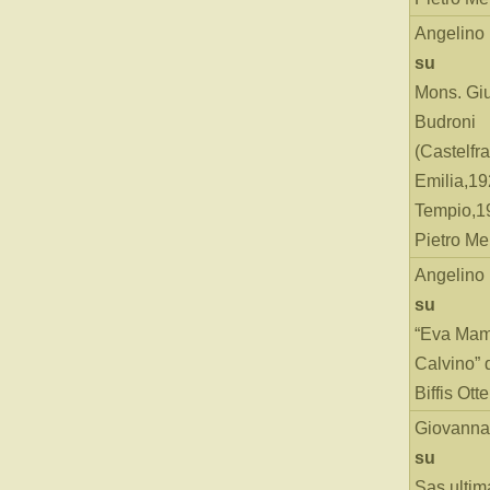
Angelino
su
Mons. Gi
Budroni
(Castelfr
Emilia,19
Tempio,19
Pietro Me
Angelino
su
“Eva Mam
Calvino” 
Biffis Ottel
Giovanna
su
Sas ultim