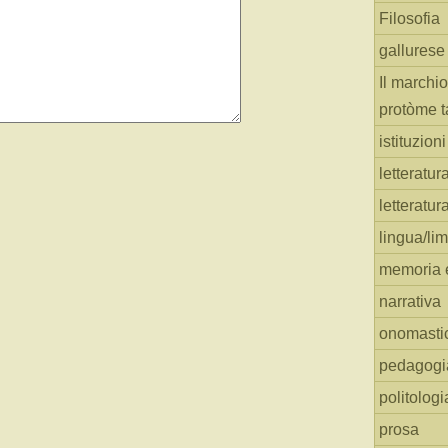
Filosofia
gallurese
Il marchio
protòme t
istituzion
letteratur
letteratur
lingua/li
memoria e
narrativa
onomasti
pedagogi
politologi
prosa