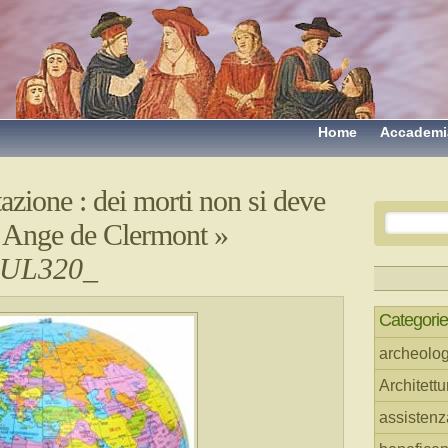
Home
Accademi
azione : dei morti non si deve
i Ange de Clermont
»
_UL320_
Categorie
archeolog
Architettu
assistenz