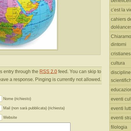
benefice
c'est la vi
cahiers d
doléance
Chiaramo
dintorni
cristiane
cultura
s entry through the
RSS 2.0
feed. You can skip to
discipline
eave a response. Pinging is currently not allowed.
scientific
educazio
Nome (richiesto)
eventi cul
Mail (non sarà pubblicata) (richiesta)
eventi lut
Website
eventi str
filologia