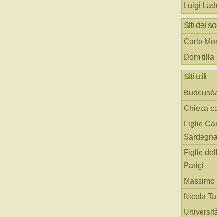
Luigi Lad
Siti dei so
Carlo Mor
Domitilla
Siti utili
Buddusò
Chiesa ca
Figlie Car
Sardegn
Figlie del
Parigi
Massimo 
Nicola T
Universit