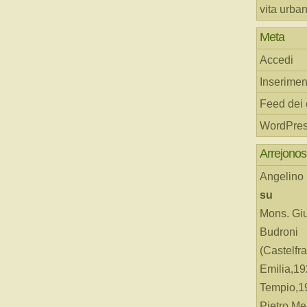
vita urba
Meta
Accedi
Inserimen
Feed dei
WordPres
Arrejonos
Angelino
su
Mons. Gi
Budroni
(Castelfr
Emilia,19
Tempio,19
Pietro Me