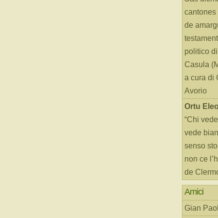
cantones 
de amarg
testament
politico d
Casula (
a cura di
Avorio
Ortu Ele
“Chi vede
vede bianc
senso sto
non ce l’
de Clerm
Amici
Gian Paol