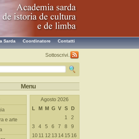
a Sarda
Coordinatore
Contatti
Sottoscrivi.
Menu
Agosto 2026
L
M
M
G
V
S
D
ia
1
2
ra e arte
3
4
5
6
7
8
9
a
10
11
12
13
14
15
16