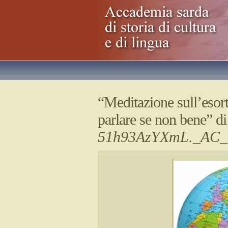
“Meditazione sull’esort
parlare se non bene” d
51h93AzYXmL._AC