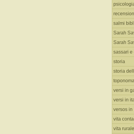
psicologi
recension
salmi bibl
Sarah Sav
Sarah Sav
sassari e 
storia
storia del
toponoma
versi in g
versi in i
versos in
vita cont
vita rural