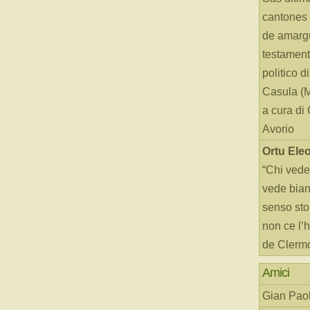
cantones 
de amarg
testament
politico d
Casula (
a cura di
Avorio
Ortu Ele
“Chi vede
vede bianc
senso sto
non ce l’
de Clerm
Amici
Gian Paol