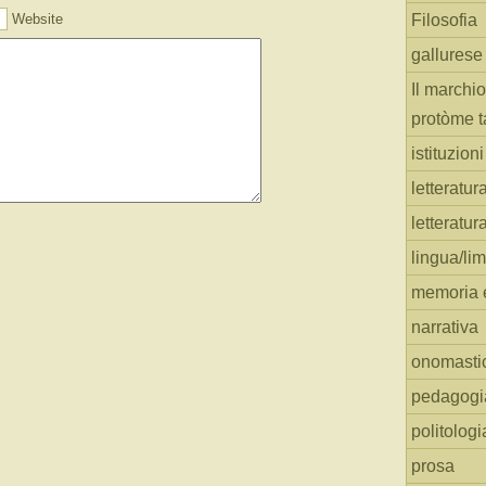
Website
Filosofia
gallurese
Il marchio
protòme t
istituzion
letteratur
letteratur
lingua/li
memoria e
narrativa
onomasti
pedagogi
politologi
prosa