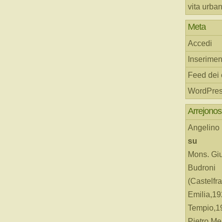
vita urba
Meta
Accedi
Inserimen
Feed dei
WordPres
Arrejonos
Angelino
su
Mons. Gi
Budroni
(Castelfr
Emilia,19
Tempio,19
Pietro Me