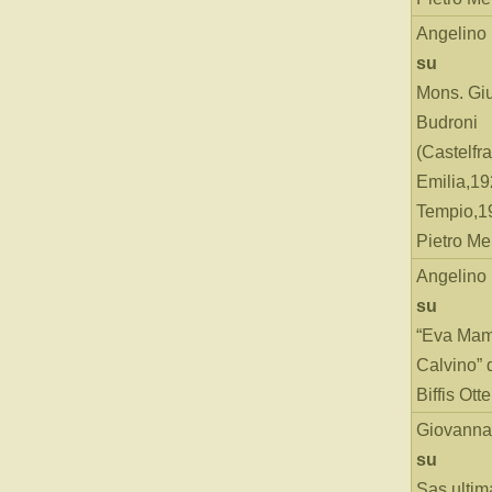
Angelino
su
Mons. Gi
Budroni
(Castelfr
Emilia,19
Tempio,19
Pietro Me
Angelino
su
“Eva Mam
Calvino” 
Biffis Ottel
Giovanna
su
Sas ultim