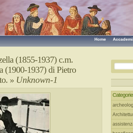
Home
Accademi
zella (1855-1937) c.m.
a (1900-1937) di Pietro
to.
»
Unknown-1
Categorie
archeolog
Architettu
assistenz