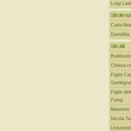
Luigi Lad
Siti dei so
Carlo Mor
Domitilla
Siti utili
Buddusò
Chiesa ca
Figlie Car
Sardegn
Figlie del
Parigi
Massimo 
Nicola T
Universit