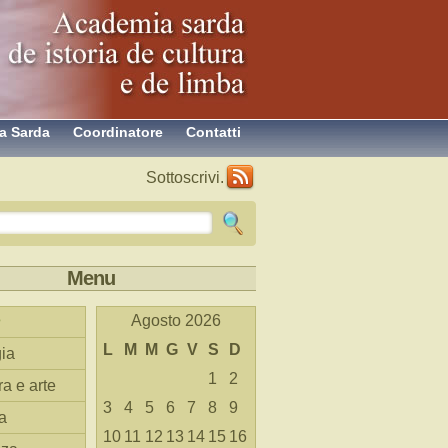
a Sarda
Coordinatore
Contatti
Sottoscrivi.
Menu
Agosto 2026
L
M
M
G
V
S
D
ia
1
2
ra e arte
3
4
5
6
7
8
9
a
10
11
12
13
14
15
16