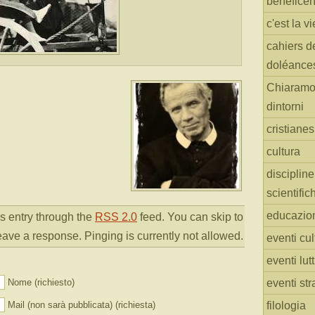
benefice
c'est la vi
cahiers d
doléance
Chiaramo
dintorni
cristiane
cultura
discipline
scientific
educazio
s entry through the
RSS 2.0
feed. You can skip to
eave a response. Pinging is currently not allowed.
eventi cul
eventi lut
Nome (richiesto)
eventi str
Mail (non sarà pubblicata) (richiesta)
filologia