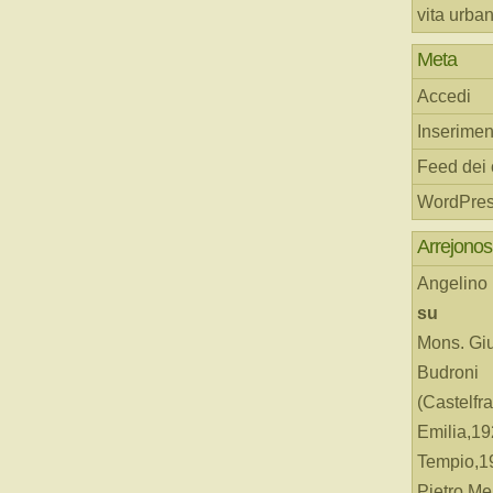
vita urba
Meta
Accedi
Inserimen
Feed dei
WordPres
Arrejonos
Angelino
su
Mons. Gi
Budroni
(Castelfr
Emilia,19
Tempio,19
Pietro Me