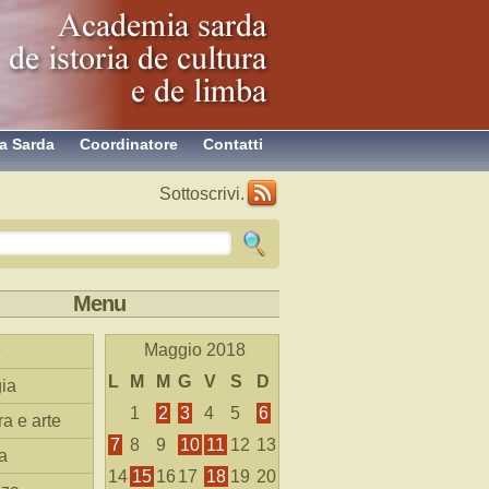
a Sarda
Coordinatore
Contatti
Sottoscrivi.
Menu
Maggio 2018
L
M
M
G
V
S
D
ia
1
2
3
4
5
6
ra e arte
7
8
9
10
11
12
13
a
14
15
16
17
18
19
20