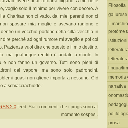
parziali invece di accordarsi litigano. A me delle
Filosofia
te, voglio solo il minimo per vivere con decoro. A
gallurese
lla Charitas non ci vado, dai miei parenti non ci
Il marchio
 non sposare mia moglie e avevano ragione e
protòme t
entro un vecchio portone della città vecchia in
r dire perché ad ogni rumore mi sveglio e poi col
istituzion
 Pazienza vuol dire che questo è il mio destino.
letteratur
to, ma qualunque reddito è andato a monte. In
letteratur
oro e non fanno un governo. Tutti sono pieni di
lingua/li
droni del vapore, ma sono solo padroncini.
memoria e
 problemi quasi non gliene importa a nessuno. Ciò
no a schiacciachiodo.”
narrativa
onomasti
pedagogi
RSS 2.0
feed. Sia i commenti che i pings sono al
politologi
momento sospesi.
prosa