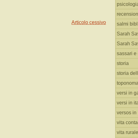
psicologi
recension
Articolo cessivo
salmi bibl
Sarah Sav
Sarah Sav
sassari e 
storia
storia del
toponoma
versi in g
versi in i
versos in
vita cont
vita rural