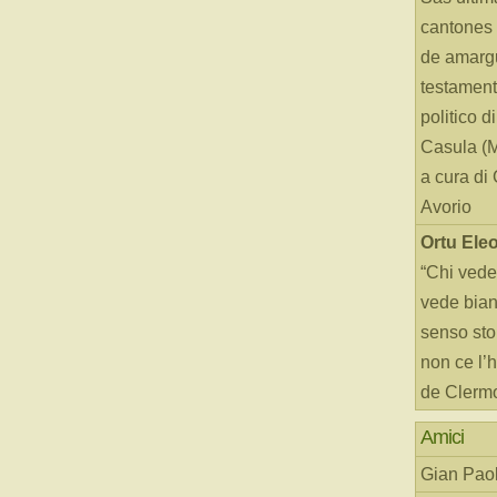
cantones 
de amarg
testament
politico d
Casula (
a cura di
Avorio
Ortu Ele
“Chi vede
vede bianc
senso sto
non ce l’
de Clerm
Amici
Gian Paol