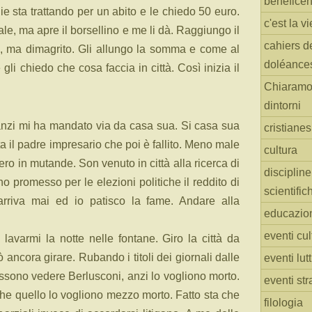
benefice
ie sta trattando per un abito e le chiedo 50 euro.
c'est la vi
le, ma apre il borsellino e me li dà. Raggiungo il
cahiers d
, ma dimagrito. Gli allungo la somma e come al
doléance
e gli chiedo che cosa faccia in città. Così inizia il
Chiaramo
dintorni
anzi mi ha mandato via da casa sua. Si casa sua
cristiane
a il padre impresario che poi è fallito. Meno male
cultura
vero in mutande. Son venuto in città alla ricerca di
discipline
 promesso per le elezioni politiche il reddito di
scientific
arriva mai ed io patisco la fame. Andare alla
educazio
eventi cul
 lavarmi la notte nelle fontane. Giro la città da
ancora girare. Rubando i titoli dei giornali dalle
eventi lut
ossono vedere Berlusconi, anzi lo vogliono morto.
eventi str
he quello lo vogliono mezzo morto. Fatto sta che
filologia