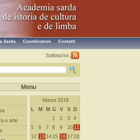
a Sarda
Coordinatore
Contatti
Sottoscrivi.
Menu
Marzo 2018
L
M
M
G
V
S
D
ia
1
2
3
4
ra e arte
5
6
7
8
9
10
11
a
12
13
14
15
16
17
18