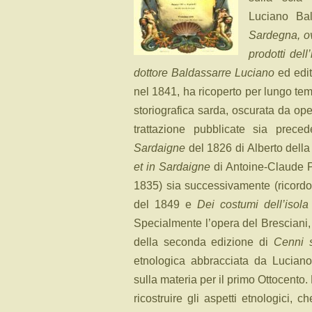
Luciano Bal
Sardegna, ov
prodotti dell
dottore Baldassarre Luciano
ed edit
nel 1841, ha ricoperto per lungo te
storiografica sarda, oscurata da o
trattazione pubblicate sia prec
Sardaigne
del 1826 di Alberto dell
et in Sardaigne
di Antoine-Claude P
1835) sia successivamente (ricord
del 1849 e
Dei costumi dell’isol
Specialmente l’opera del Bresciani, 
della seconda edizione di
Cenni 
etnologica abbracciata da Luciano 
sulla materia per il primo Ottocento.
ricostruire gli aspetti etnologici, 