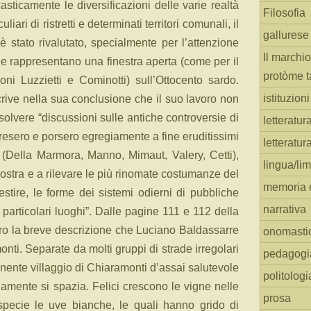
casticamente le diversificazioni delle varie realtà
Filosofia
iari di ristretti e determinati territori comunali, il
gallurese
è stato rivalutato, specialmente per l’attenzione
Il marchio
che rappresentano una finestra aperta (come per il
protòme t
oni Luzzietti e Cominotti) sull’Ottocento sardo.
istituzion
crive nella sua conclusione che il suo lavoro non
solvere “discussioni sulle antiche controversie di
letteratur
rapresero e porsero egregiamente a fine eruditissimi
letteratur
e (Della Marmora, Manno, Mimaut, Valery, Cetti),
lingua/li
ostra e a rilevare le più rinomate costumanze del
memoria e
vestire, le forme dei sistemi odierni di pubbliche
narrativa
particolari luoghi”.
Dalle pagine 111 e 112 della
tero la breve descrizione che Luciano Baldassarre
onomasti
nti. Separate da molti gruppi di strade irregolari
pedagogi
inente
villaggio di Chiaramonti d’assai salutevole
politologi
amente si spazia. Felici crescono le vigne nelle
prosa
 specie le uve bianche, le quali hanno grido di