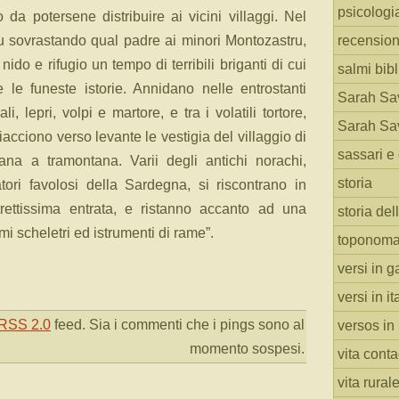
psicologi
 da potersene distribuire ai vicini villaggi. Nel
su sovrastando qual padre ai minori Montozastru,
recension
 nido e rifugio un tempo di terribili briganti di cui
salmi bibl
e funeste istorie. Annidano nelle entrostanti
Sarah Sav
i, lepri, volpi e martore, e tra i volatili tortore,
Sarah Sav
giacciono verso levante le vestigia del villaggio di
sassari e 
ana a tramontana. Varii degli antichi norachi,
storia
atori favolosi della Sardegna, si riscontrano in
rettissima entrata, e ristanno accanto ad una
storia del
rmi scheletri ed istrumenti di rame”.
toponoma
versi in g
versi in i
RSS 2.0
feed. Sia i commenti che i pings sono al
versos in
momento sospesi.
vita cont
vita rural