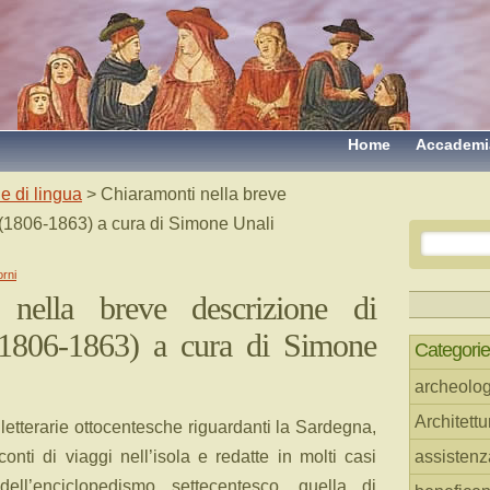
Home
Accademi
e di lingua
> Chiaramonti nella breve
 (1806-1863) a cura di Simone Unali
orni
 nella breve descrizione di
(1806-1863) a cura di Simone
Categorie
archeolog
Architettu
 letterarie ottocentesche riguardanti la Sardegna,
onti di viaggi nell’isola e redatte in molti casi
assistenz
dell’enciclopedismo settecentesco, quella di