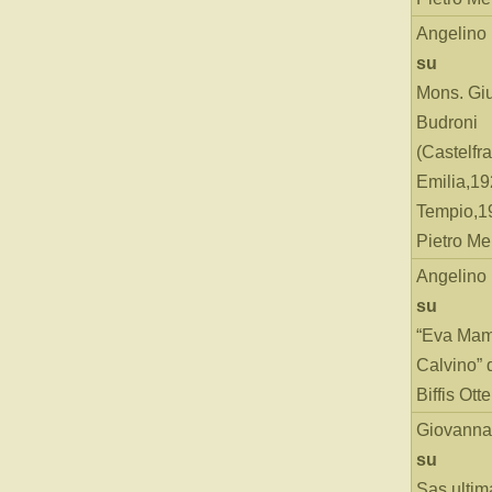
Angelino
su
Mons. Gi
Budroni
(Castelfr
Emilia,19
Tempio,19
Pietro Me
Angelino
su
“Eva Mam
Calvino” 
Biffis Ottel
Giovanna
su
Sas ultim