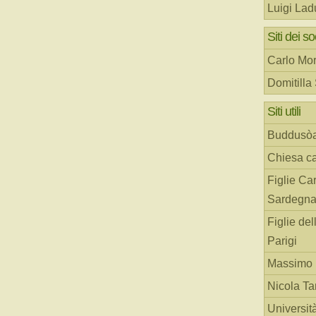
Luigi Lad
Siti dei so
Carlo Mor
Domitilla
Siti utili
Buddusò
Chiesa ca
Figlie Car
Sardegn
Figlie del
Parigi
Massimo 
Nicola T
Universit