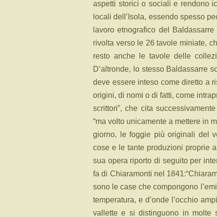
aspetti storici o sociali e rendono i
locali dell’Isola, essendo spesso pecul
lavoro etnografico del Baldassarre 
rivolta verso le 26 tavole miniate, 
resto anche le tavole delle collezi
D’altronde, lo stesso Baldassarre s
deve essere inteso come diretto a ri
origini, di nomi o di fatti, come int
scrittori”, che cita successivament
“ma volto unicamente a mettere in m
giorno, le foggie più originali del 
cose e le tante produzioni proprie a 
sua opera riporto di seguito per in
fa di Chiaramonti nel 1841:
“Chiaramo
sono le case che compongono l’em
temperatura, e d’onde l’occhio ampi
vallette e si distinguono in molte