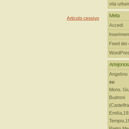
vita urba
Meta
Articolo cessivo
Accedi
Inserimen
Feed dei
WordPres
Arrejonos
Angelino
su
Mons. Gi
Budroni
(Castelfr
Emilia,19
Tempio,19
Pietro Me