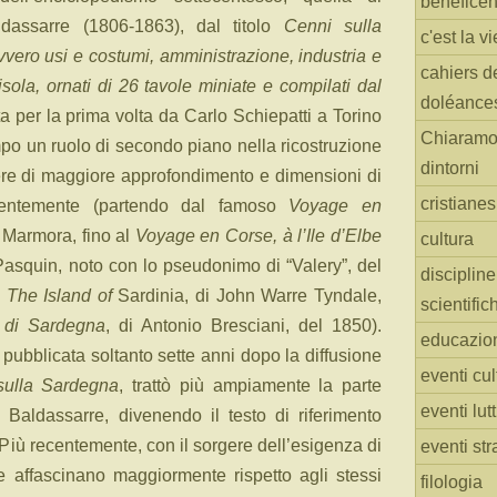
benefice
dassarre (1806-1863), dal titolo
Cenni sulla
c'est la vi
vero usi e costumi, amministrazione, industria e
cahiers d
’isola, ornati di 26 tavole miniate e compilati dal
doléance
a per la prima volta da Carlo Schiepatti a Torino
Chiaramo
mpo un ruolo di secondo piano nella ricostruzione
dintorni
pere di maggiore approfondimento e dimensioni di
cristiane
edentemente (partendo dal famoso
Voyage en
a Marmora, fino al
Voyage en Corse, à l’Ile d’Elbe
cultura
asquin, noto con lo pseudonimo di “Valery”, del
discipline
o
The Island of
Sardinia, di John Warre Tyndale,
scientific
a di Sardegna
, di Antonio Bresciani, del 1850).
educazio
pubblicata soltanto sette anni dopo la diffusione
eventi cul
sulla Sardegna
, trattò più ampiamente la parte
eventi lut
Baldassarre, divenendo il testo di riferimento
 Più recentemente, con il sorgere dell’esigenza di
eventi str
che affascinano maggiormente rispetto agli stessi
filologia