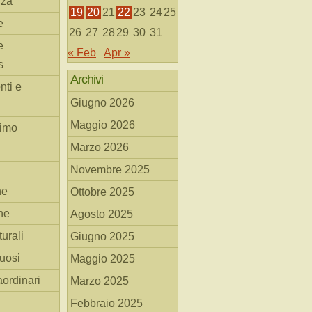
nza
19
20
21
22
23
24
25
e
26
27
28
29
30
31
e
« Feb
Apr »
s
Archivi
nti e
Giugno 2026
Maggio 2026
simo
Marzo 2026
Novembre 2025
he
Ottobre 2025
ne
Agosto 2025
turali
Giugno 2025
tuosi
Maggio 2025
aordinari
Marzo 2025
Febbraio 2025