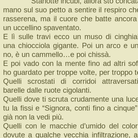
Stanotte incubi, allora sto coricat
mano sul suo petto a sentire il respiro ch
rasserena, ma il cuore che batte ancora
un uccellino spaventato.
E lì sulle travi ecco un muso di cinghial
una chiocciola gigante. Poi un arco e 
no, è un cammello…e poi chissà.
E poi vado con la mente fino ad altri s
of
ho guardato per troppe volte, per troppo 
Quelli scrostati di corridoi attraversa
barelle dalle ruote cigolanti.
Quelli dove ti scruta crudamente una luc
tu la fissi e “Signora, conti fino a cinque”
già non la vedi più.
Quelli con le macchie d’umido del color
dovute a qualche vecchia infiltrazione, 