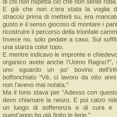
di chi non rispetta ciò che non sente roba
E già che non c’era stata la voglia d
straccio prima di metterli su, era manca
gusto e il senso giocoso di montare i pan
ricostruire il percorso della trionfale camm
Invece no, solo pedate a caso. Sul soffit
una stanza color topo.
E mentre indicavo le impronte e chiedevo
organico avete anche l’Uomo Ragno?”, i
uno sguardo un po’ bovino dell’in
boffonchiato “Vè, ci lavoro da otto ann
non l’avevo mai notata.”
Ma il tono stava per “Adesso con quest
devo chiamare la neuro. E poi catzo rid
un luogo di sofferenza e di cura e s
quest’anno ho già finito le ferie.”