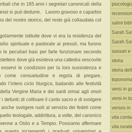
rbali che in 165 anni i segretari canonicali della
psicologi
 essi si può dedurre. Lavoro gravoso e caparbio
recension
 del nostro storico, del resto già collaudata col
salmi bibl
Sarah Sav
golarmente istituite dove vi era la residenza del
Sarah Sav
ilio spirituale e pastorale ai presuli, ma furono
sassari e 
o le peculiari basi per farle funzionare secondo
tettero dove già esisteva una cattedra vescovile
storia
esservi le condizioni per la loro sussistenza e
storia del
be come consuetudine e regola di pregare,
toponoma
o l’intero ciclo liturgico, badando alle festività
versi in g
 della Vergine Maria e dei santi ormai agli onori
versi in i
 i defunti; di coltivare il canto sacro e di svolgere
a anche svolgere ruoli al servizio dei fedeli come
versos in
ello teologale, addirittura, a volte, del canonico
vita cont
vvenne a Osilo e a Tempio. Possiamo affermare
vita rural
 questa incrementò i graduati universitari e