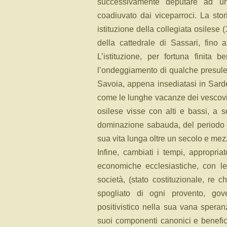
successivamente deputare ad un
coadiuvato dai viceparroci. La stor
istituzione della collegiata osilese
della cattedrale di Sassari, fino 
L’istituzione, per fortuna finita 
l’ondeggiamento di qualche presule t
Savoia, appena insediatasi in Sard
come le lunghe vacanze dei vescovi 
osilese visse con alti e bassi, a 
dominazione sabauda, del periodo c
sua vita lunga oltre un secolo e me
Infine, cambiati i tempi, appropriat
economiche ecclesiastiche, con le 
società, (stato costituzionale, re
spogliato di ogni provento, gove
positivistico nella sua vana spera
suoi componenti canonici e beneficia