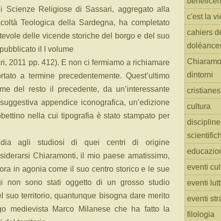
benefice
o di Scienze Religiose di Sassari, aggregato alla
c'est la vi
acoltà Teologica della Sardegna, ha completato
cahiers d
tevole delle vicende storiche del borgo e del suo
doléance
 pubblicato il I volume
Chiaramo
ri, 2011 pp. 412). E non ci fermiamo a richiamare
dintorni
portato a termine precedentemente. Quest’ultimo
me del resto il precedente, da un’interessante
cristiane
uggestiva appendice iconografica, un’edizione
cultura
bettino nella cui tipografia è stato stampato per
discipline
scientific
idia agli studiosi di quei centri di origine
educazio
iderarsi Chiaramonti, il mio paese amatissimo,
eventi cul
ora in agonia come il suo centro storico e le sue
ggi non sono stati oggetto di un grosso studio
eventi lut
l suo territorio, quantunque bisogna dare merito
eventi str
ogo medievista Marco Milanese che ha fatto la
filologia