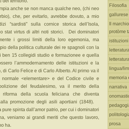
del territorio.
Filosofia
è ampia anche se non manca qualche neo, (chi neo
gallurese
rbio), che, per evitarlo, avrebbe dovuto, a mio
Il marchio
i “sardisti” sulla cornice storica dell’Isola,
protòme t
stat virtus di altri noti storici. Dei dominatori
mente i grossi limiti della loro egemonia, ma
istituzion
io della politica culturale dei re spagnoli con la
letteratur
i ben 15 collegidi studio e formazionee e quella
letteratur
ssero l’ammodernamento delle istituzioni e la
lingua/li
di Carlo Felice e di Carlo Alberto. Al primo va il
memoria e
ola normale <elementare> e del Codice civile e
abolizione del feudalesimo, va il merito della
narrativa
 riforma della scuola feliciana che diventa
onomasti
alla promozione degli asili aportiani (1848).
pedagogi
a pure spinta dall’amor patrio, per cui i dominatori
politologi
na, veniamo ai grandi meriti che questo lavoro,
prosa
no ha.