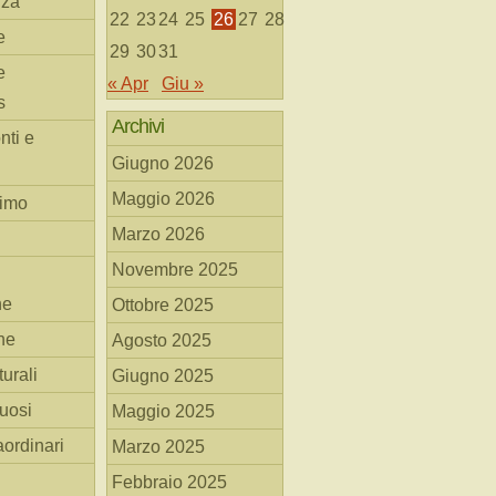
nza
22
23
24
25
26
27
28
e
29
30
31
e
« Apr
Giu »
s
Archivi
nti e
Giugno 2026
Maggio 2026
simo
Marzo 2026
Novembre 2025
he
Ottobre 2025
ne
Agosto 2025
turali
Giugno 2025
tuosi
Maggio 2025
aordinari
Marzo 2025
Febbraio 2025