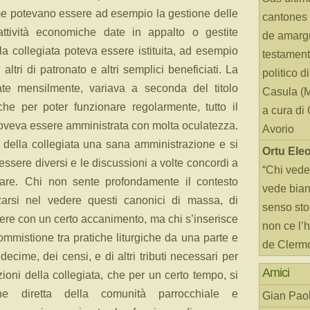
come potevano essere ad esempio la gestione delle
cantones 
attività economiche date in appalto o gestite
de amarg
la collegiata poteva essere istituita, ad esempio
testament
ltri di patronato e altri semplici beneficiati. La
politico d
tuate mensilmente, variava a seconda del titolo
Casula (
e per poter funzionare regolarmente, tutto il
a cura di
 doveva essere amministrata con molta oculatezza.
Avorio
della collegiata una sana amministrazione e si
Ortu Ele
essere diversi e le discussioni a volte concordi a
“Chi vede
are. Chi non sente profondamente il contesto
vede bianc
zarsi nel vedere questi canonici di massa, di
senso sto
utere con un certo accanimento, ma chi s’inserisce
non ce l’
ommistione tra pratiche liturgiche da una parte e
de Clerm
ecime, dei censi, e di altri tributi necessari per
Amici
ioni della collegiata, che per un certo tempo, si
ne diretta della comunità parrocchiale e
Gian Paol