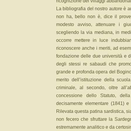
ricognizione dei villaggi abbandonati 
La bibliografia del nostro autore 
non ha, bello non è, dice il prove
modesto avviso, attenuare i giudiz
scegliendo la via mediana, in medio 
occorre mettere in luce indubbia
riconoscere anche i meriti, ad esemp
fondazione delle due università e d
degli stessi re sabaudi che promo
grande e profonda opera del Bogino, 
merito dell’istituzione della scu
criminale, al secondo, oltre all’
concessione dello Statuto, della
decisamente elementare (1841) e 
Rilevata questa patina sardistica, si
non fecero che sfruttare la Sardeg
estremamente analitico e da certosi