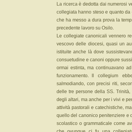
La ricerca è dedotta dai numerosi ve
collegiata hanno steso e quanto da
che ha messo a dura prova la tempra
precedente lavoro su Osilo.
Le collegiate canonicali vennero re
vescovo delle diocesi, quasi un aus
istituite anche là dove sussistevan
consuetudine e canoni oppure sussis
ormai estinta, ma continuavano ad 
funzionamento. Il collegium eb
salmodiando, con precisi riti, second
delle tre persone della SS. Trinità,
degli altari, ma anche per i vivi e per
attività pastorali e catechistiche, m
quello del canonico penitenziere e qu
scolastico o grammaticale come a
che ovunque ci fu una collegiata