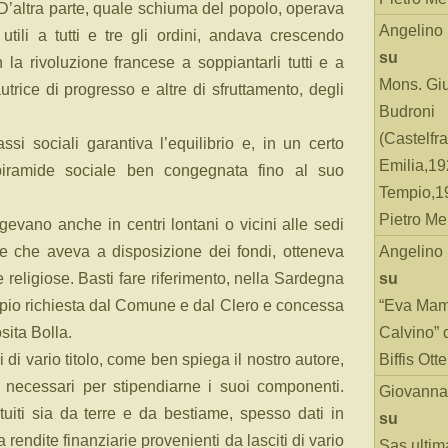
D’altra parte, quale schiuma del popolo, operava
Angelino
utili a tutti e tre gli ordini, andava crescendo
su
la rivoluzione francese a soppiantarli tutti e a
Mons. Gi
utrice di progresso e altre di sfruttamento, degli
Budroni
(Castelfr
ssi sociali garantiva l’equilibrio e, in un certo
Emilia,19
iramide sociale ben congegnata fino al suo
Tempio,19
Pietro Me
gevano anche in centri lontani o vicini alle sedi
e che aveva a disposizione dei fondi, otteneva
Angelino
 e religiose. Basti fare riferimento, nella Sardegna
su
empio richiesta dal Comune e dal Clero e concessa
“Eva Mam
sita Bolla.
Calvino” 
i di vario titolo, come ben spiega il nostro autore,
Biffis Ottel
 necessari per stipendiarne i suoi componenti.
Giovanna
tuiti sia da terre e da bestiame, spesso dati in
su
a rendite finanziarie provenienti da lasciti di vario
Sas ultim