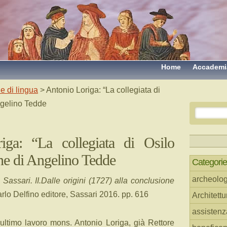
Home
Accademi
e di lingua
> Antonio Loriga: “La collegiata di
ngelino Tedde
iga: “La collegiata di Osilo
ne di Angelino Tedde
Categorie
archeolog
 Sassari. II.Dalle origini (1727) alla conclusione
arlo Delfino editore, Sassari 2016. pp. 616
Architettu
assistenz
ltimo lavoro mons. Antonio Loriga, già Rettore