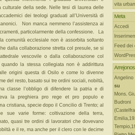
vita urba
 culturale della sede. Nelle tesi di laurea delle
accademici dei teologi graduati all’Università di
Meta
i canonici. Non manca nemmeno l’assistenza ai
Accedi
acramenti, particolarmente della confessione. La
Inserimen
lla comunità ecclesiale non è assorbita soltanto
Feed dei
he dalla collaborazione stretta col presule, se si
WordPres
a cattedrale vescovile o dalla collaborazione col
 quando la stessa collegiata non è addirittura
Arrejonos
lle origini questa di Osilo e come lo divenne
Angelino
e del resto, basato sui tre ordini sociali, nobiltà,
su
a classe l’obbligo di difendere la patria e di
Mons. Gi
neva la preghiera pro rege et pro populo e
Budroni
a cristiana, specie dopo il Concilio di Trento; al
(Castelfr
e sue varie forme: coltivazione della terra,
Emilia,19
nato, quasi tre ordini di lavoratori che dovevano
Tempio,19
nobiltà e il re, ma anche per il clero con le decime
Pietro Me