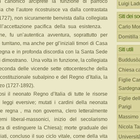
 canonico arciprete la funzione di parroco
Luigi Lad
ia che l’autore ricostruisce va dalla contrastata
Siti dei so
 (1727), non sicuramente benvista dalla collegiata
all’accettazione pacifica della sua esistenza.
Carlo Mor
bene, fu un’autentica avventura, soprattutto per
Domitilla
urritano, ma anche per gl’iniziali timori di Casa
Siti utili
egna e in profonda discordia con la Santa Sede
Buddusò
dimostrano. Una volta in funzione, la collegiata
seconda delle vicende sette ottocentesche della
Chiesa ca
ostituzionale subalpino e del Regno d’Italia, la
Figlie Car
zzo (1727-1892).
Sardegn
osi il neonato Regno d’Italia di tutte le risorse
Figlie del
leggi eversive; mutati i cardini della neonata
Parigi
 che regna , ma non governa, clero letteralmente
Massimo 
rni liberal-massonici, inizio del secolarismo
Nicola T
nza di estinguere la Chiesa); morte graduale dei
ti, concluso il suo ciclo vitale, come della vita
Universit