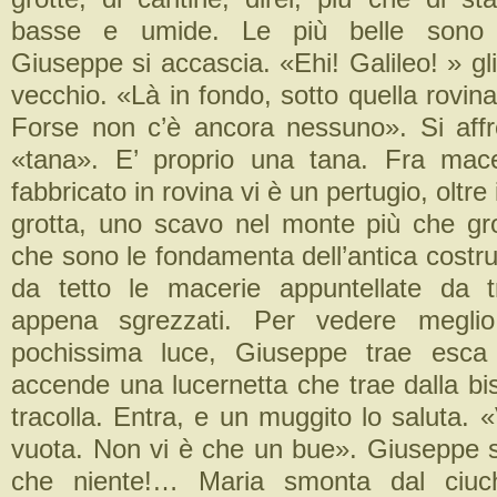
basse e umide. Le più belle sono 
Giuseppe si accascia. «Ehi! Galileo! » gli
vecchio. «Là in fondo, sotto quella rovina
Forse non c’è ancora nessuno». Si affr
«tana». E’ proprio una tana. Fra mace
fabbricato in rovina vi è un pertugio, oltre 
grotta, uno scavo nel monte più che gro
che sono le fondamenta dell’antica costru
da tetto le macerie appuntellate da t
appena sgrezzati. Per vedere meglio
pochissima luce, Giuseppe trae esca
accende una lucernetta che trae dalla bi
tracolla. Entra, e un muggito lo saluta. «
vuota. Non vi è che un bue». Giuseppe s
che niente!… Maria smonta dal ciuch