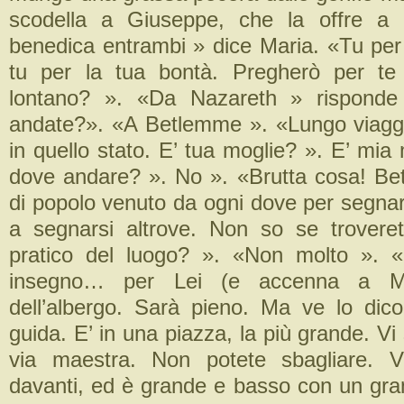
scodella a Giuseppe, che la offre a 
benedica entrambi » dice Maria. «Tu per 
tu per la tua bontà. Pregherò per te
lontano? ». «Da Nazareth » risponde
andate?». «A Betlemme ». «Lungo viagg
in quello stato. E’ tua moglie? ». E’ mia
dove andare? ». No ». «Brutta cosa! B
di popolo venuto da ogni dove per segnar
a segnarsi altrove. Non so se troveret
pratico del luogo? ». «Non molto ». 
insegno… per Lei (e accenna a Ma
dell’albergo. Sarà pieno. Ma ve lo dic
guida. E’ in una piazza, la più grande. Vi
via maestra. Non potete sbagliare. 
davanti, ed è grande e basso con un gra