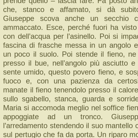
prende quello – lascia fare. Fa posto an
che, stanco e affamato, si dà subit
Giuseppe scova anche un secchio cap
ammaccato. Esce, perché fuori ha visto 
con dell’acqua per l’asinello. Poi si imp
fascina di frasche messa in un angolo 
un poco il suolo. Poi stende il fieno, ne 
presso il bue, nell’angolo più asciutto e
sente umido, questo povero fieno, e sosp
fuoco e, con una pazienza da certos
manate il fieno tenendolo presso il calor
sullo sgabello, stanca, guarda e sorrid
Maria si accomoda meglio nel soffice fien
appoggiate ad un tronco. Giusep
l’arredamento stendendo il suo mantello
sul pertugio che fa da porta. Un riparo mol