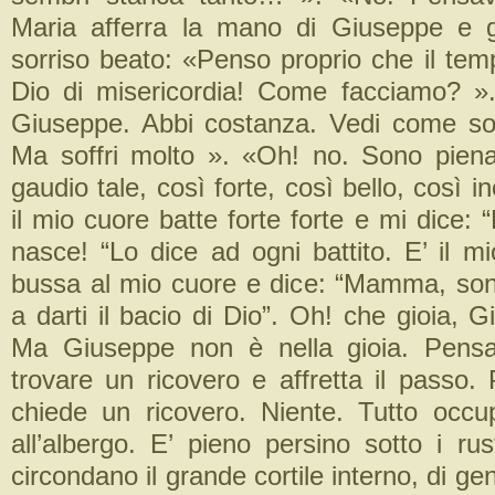
Maria afferra la mano di Giuseppe e g
sorriso beato: «Penso proprio che il tem
Dio di misericordia! Come facciamo? »
Giuseppe. Abbi costanza. Vedi come so
Ma soffri molto ». «Oh! no. Sono pien
gaudio tale, così forte, così bello, così i
il mio cuore batte forte forte e mi dice: “
nasce! “Lo dice ad ogni battito. E’ il 
bussa al mio cuore e dice: “Mamma, so
a darti il bacio di Dio”. Oh! che gioia, 
Ma Giuseppe non è nella gioia. Pensa 
trovare un ricovero e affretta il passo.
chiede un ricovero. Niente. Tutto occ
all’albergo. E’ pieno persino sotto i rust
circondano il grande cortile interno, di ge