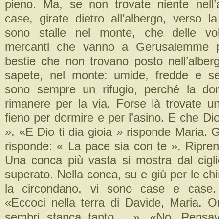
pieno. Ma, se non trovate niente nell’
case, girate dietro all’albergo, verso 
sono stalle nel monte, che delle vo
mercanti che vanno a Gerusalemme pe
bestie che non trovano posto nell’alberg
sapete, nel monte: umide, fredde e s
sono sempre un rifugio, perché la d
rimanere per la via. Forse là trovate 
fieno per dormire e per l’asino. E che D
». «E Dio ti dia gioia » risponde Maria.
risponde: « La pace sia con te ». Ripren
Una conca più vasta si mostra dal cig
superato. Nella conca, su e giù per le c
la circondano, vi sono case e case.
«Eccoci nella terra di Davide, Maria. Or
sembri stanca tanto… ». «No. Pens