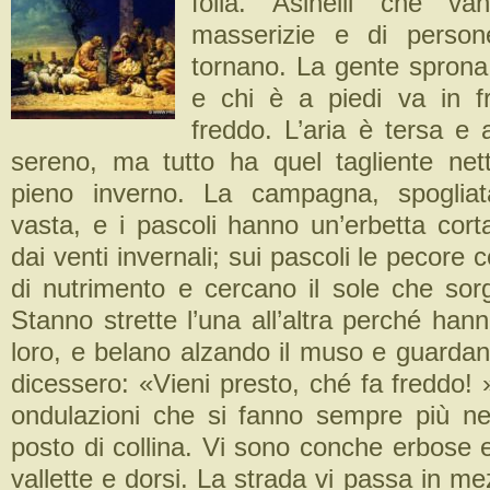
folla. Asinelli che va
masserizie e di persone
tornano. La gente sprona 
e chi è a piedi va in f
freddo. L’aria è tersa e a
sereno, ma tutto ha quel tagliente nett
pieno inverno. La campagna, spoglia
vasta, e i pascoli hanno un’erbetta cort
dai venti invernali; sui pascoli le pecore
di nutrimento e cercano il sole che sor
Stanno strette l’una all’altra perché ha
loro, e belano alzando il muso e guardan
dicessero: «Vieni presto, ché fa freddo! »
ondulazioni che si fanno sempre più ne
posto di collina. Vi sono conche erbose 
vallette e dorsi. La strada vi passa in m