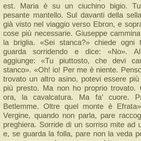
est. Maria è su un ciuchino bigio. Tu
pesante mantello. Sul davanti della sell
già visto nel viaggio verso Ebron, e sopra
cose più necessarie. Giuseppe cammina
la briglia. «Sei stanca?» chiede ogni 
guarda sorridendo e dice: «No». All
aggiunge: «Tu piuttosto, che devi ca
stanco». «Oh! io! Per me è niente. Penso
trovato un altro asino, potevi essere pi
più presto. Ma non ho proprio trovato. O
ora, la cavalcatura. Ma fa’ cuore. 
Betlemme. Oltre quel monte è Efrata»
Vergine, quando non parla, pare raccogli
preghiera. Sorride di un sorriso mite ad
e, se guarda la folla, pare non la veda p