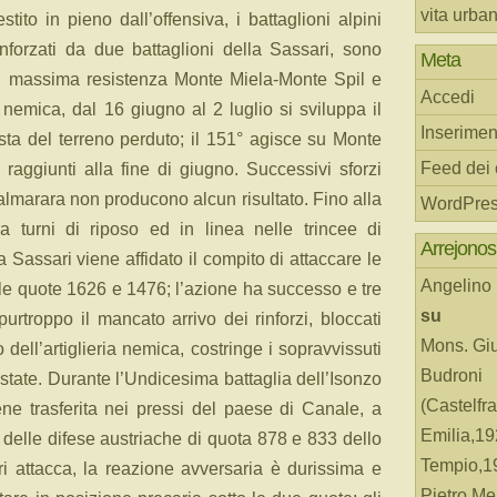
vita urba
ito in pieno dall’offensiva, i battaglioni alpini
nforzati da due battaglioni della Sassari, sono
Meta
a di massima resistenza Monte Miela-Monte Spil e
Accedi
 nemica, dal 16 giugno al 2 luglio si sviluppa il
Inserimen
ista del terreno perduto; il 151° agisce su Monte
Feed dei
raggiunti alla fine di giugno. Successivi sforzi
almarara non producono alcun risultato. Fino alla
WordPres
a turni di riposo ed in linea nelle trincee di
Arrejonos
Sassari viene affidato il compito di attaccare le
Angelino
le quote 1626 e 1476; l’azione ha successo e tre
su
purtroppo il mancato arrivo dei rinforzi, bloccati
Mons. Gi
 dell’artiglieria nemica, costringe i sopravvissuti
Budroni
tate. Durante l’Undicesima battaglia dell’Isonzo
(Castelfr
ene trasferita nei pressi del paese di Canale, a
Emilia,19
 delle difese austriache di quota 878 e 833 dello
Tempio,19
i attacca, la reazione avversaria è durissima e
Pietro Me