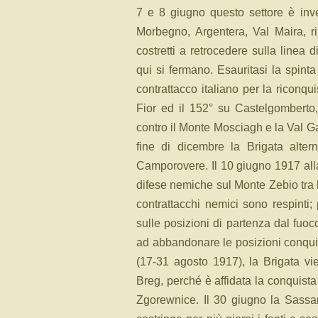
7 e 8 giugno questo settore è invest
Morbegno, Argentera, Val Maira, ri
costretti a retrocedere sulla line
qui si fermano. Esauritasi la spinta
contrattacco italiano per la riconqu
Fior ed il 152° su Castelgomberto, 
contro il Monte Mosciagh e la Val G
fine di dicembre la Brigata altern
Camporovere. Il 10 giugno 1917 alla 
difese nemiche sul Monte Zebio tra 
contrattacchi nemici sono respinti; 
sulle posizioni di partenza dal fuoco
ad abbandonare le posizioni conquis
(17-31 agosto 1917), la Brigata vi
Breg, perché è affidata la conquista
Zgorewnice. Il 30 giugno la Sassar