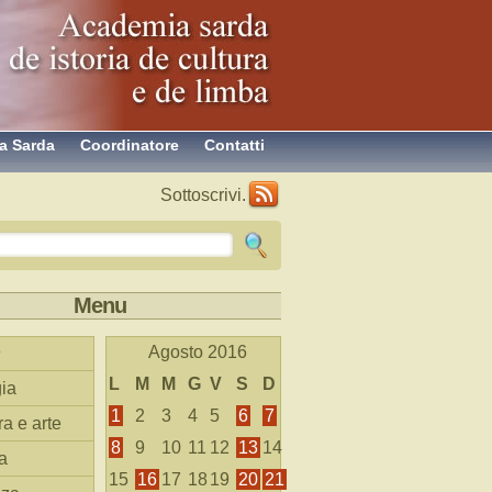
a Sarda
Coordinatore
Contatti
Sottoscrivi.
Menu
Agosto 2016
L
M
M
G
V
S
D
ia
1
2
3
4
5
6
7
ra e arte
8
9
10
11
12
13
14
a
15
16
17
18
19
20
21