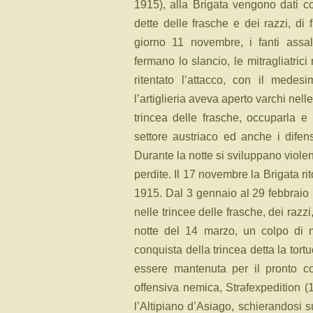
1915), alla Brigata vengono dati c
dette delle frasche e dei razzi, di
giorno 11 novembre, i fanti assalta
fermano lo slancio, le mitragliatrici
ritentato l’attacco, con il mede
l’artiglieria aveva aperto varchi nell
trincea delle frasche, occuparla e 
settore austriaco ed anche i difen
Durante la notte si sviluppano violent
perdite. Il 17 novembre la Brigata r
1915. Dal 3 gennaio al 29 febbraio 1
nelle trincee delle frasche, dei razzi
notte del 14 marzo, un colpo di
conquista della trincea detta la tort
essere mantenuta per il pronto con
offensiva nemica, Strafexpedition 
l’Altipiano d’Asiago, schierandosi 