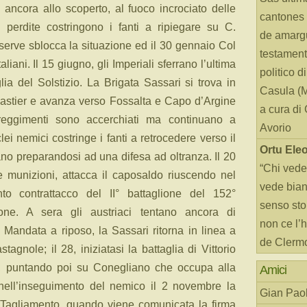
 ancora allo scoperto, al fuoco incrociato delle
cantones 
ti perdite costringono i fanti a ripiegare su C.
de amarg
riserve sblocca la situazione ed il 30 gennaio Col
testament
iani. Il 15 giugno, gli Imperiali sferrano l’ultima
politico d
glia del Solstizio. La Brigata Sassari si trova in
Casula (
onastier e avanza verso Fossalta e Capo d’Argine
a cura di
reggimenti sono accerchiati ma continuano a
Avorio
lei nemici costringe i fanti a retrocedere verso il
Ortu Ele
ano preparandosi ad una difesa ad oltranza. Il 20
“Chi vede
i e munizioni, attacca il caposaldo riuscendo nel
vede bianc
to contrattacco del II° battaglione del 152°
senso sto
zione. A sera gli austriaci tentano ancora di
non ce l’
. Mandata a riposo, la Sassari ritorna in linea a
de Clerm
agnole; il 28, iniziatasi la battaglia di Vittorio
l, puntando poi su Conegliano che occupa alla
Amici
ell’inseguimento del nemico il 2 novembre la
Gian Paol
l Tagliamento, quando viene comunicata la firma