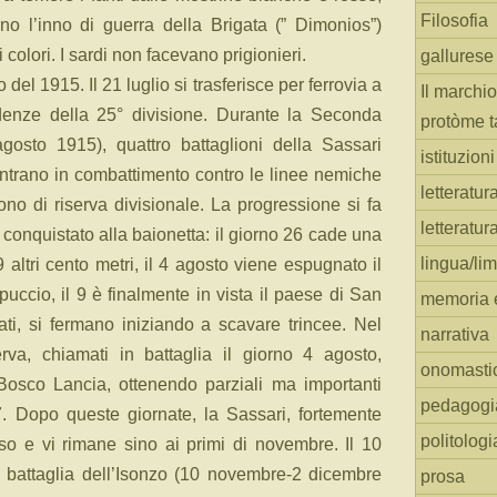
Filosofia
o l’inno di guerra della Brigata (” Dimonios”)
colori. I sardi non facevano prigionieri.
gallurese
del 1915. Il 21 luglio si trasferisce per ferrovia a
Il marchio
enze della 25° divisione. Durante la Seconda
protòme t
 agosto 1915), quattro battaglioni della Sassari
istituzion
ntrano in combattimento contro le linee nemiche
letteratur
ono di riserva divisionale. La progressione si fa
letteratur
conquistato alla baionetta: il giorno 26 cade una
lingua/li
 altri cento metri, il 4 agosto viene espugnato il
uccio, il 9 è finalmente in vista il paese di San
memoria e
ati, si fermano iniziando a scavare trincee. Nel
narrativa
erva, chiamati in battaglia il giorno 4 agosto,
onomasti
Bosco Lancia, ottenendo parziali ma importanti
pedagogi
. Dopo queste giornate, la Sassari, fortemente
politologi
poso e vi rimane sino ai primi di novembre. Il 10
a battaglia dell’Isonzo (10 novembre-2 dicembre
prosa