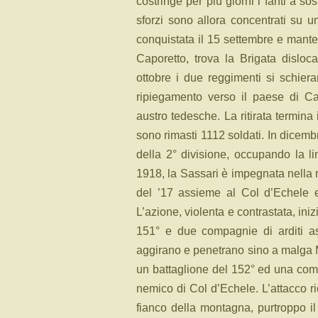
costringe per più giorni i fanti a so
sforzi sono allora concentrati su un
conquistata il 15 settembre e manten
Caporetto, trova la Brigata dislo
ottobre i due reggimenti si schiera
ripiegamento verso il paese di C
austro tedesche. La ritirata termin
sono rimasti 1112 soldati. In dicembr
della 2° divisione, occupando la 
1918, la Sassari è impegnata nella 
del ’17 assieme al Col d’Echele e
L’azione, violenta e contrastata, ini
151° e due compagnie di arditi as
aggirano e penetrano sino a malga M
un battaglione del 152° ed una comp
nemico di Col d’Echele. L’attacco ri
fianco della montagna, purtroppo i