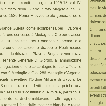
benefice
ei corpi e comandi nella guerra 1915-18: vol. IV,
c'est la vi
a Ministero della Guerra, Stato Maggiore del R.
Storico 1926 Roma Provveditorato generale dello
cahiers d
doléance
a Grande Guerra; come ricompensa per il valore e
Chiaramo
ere furono concesse 2 Medaglie d’Oro per ciascun
dintorni
iali sui bollettini del Comando Supremo, alle
cristiane
u proprio, concesse le drappelle Reali (scudo
cultura
nte la ritirata sul Piave la Brigata venne citata
discipline
, Tenente Generale Di Giorgio, all’ammirazione
scientific
bnegazione e l’eroico contegno tenuto. Ufficiali e
educazio
ti con 9 Medaglie d’Oro, 286 Medaglie d’Argento,
ciali ricevettero l’Ordine Militare di Savoia. Le
eventi cul
3 uomini tra morti, feriti e dispersi; poiché una
eventi lut
 Sassari fu “ricostituita” due volte e, per farlo, si
eventi str
ento dei sardi che militavano in altri reggimenti.
filologia
 a temere i fanti dalle mostrine bianche e rosse,