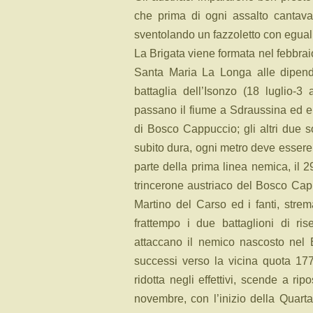
che prima di ogni assalto cantavan
sventolando un fazzoletto con eguali 
La Brigata viene formata nel febbraio 
Santa Maria La Longa alle dipend
battaglia dell’Isonzo (18 luglio-3
passano il fiume a Sdraussina ed e
di Bosco Cappuccio; gli altri due s
subito dura, ogni metro deve essere 
parte della prima linea nemica, il 29
trincerone austriaco del Bosco Capp
Martino del Carso ed i fanti, strem
frattempo i due battaglioni di ris
attaccano il nemico nascosto nel 
successi verso la vicina quota 177
ridotta negli effettivi, scende a ri
novembre, con l’inizio della Quart