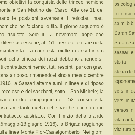
ome obiettivi la conquista delle trincee nemiche
psicologi
 fronte a San Martino del Carso. Alle ore 11 del
recension
no le posizioni avversarie, i reticolati intatti
salmi bibl
 nemiche ne falciano le fila. Il giorno seguente è
Sarah Sav
simo risultato. Solo il 13 novembre, dopo che
e difese accessorie, al 151° riesce di entrare nella
Sarah Sav
mantenerla. La conquista mette in crisi l’intero
sassari e 
sori della trincea dei razzi debbono arrendersi.
storia
i contrattacchi nemici, tutti respinti, pur con gravi
storia del
itorna a riposo, rimanendovi sino a metà dicembre
toponoma
916, la Sassari alterna turni in linea e di riposo
versi in g
, rocciose e dei sacchetti, sotto il San Michele; la
 mano di due compagnie del 152° consente la
versi in i
uosa, antistante quella delle frasche, che non può
versos in
trattacco austriaco. Con l’inizio della grande
vita cont
(15maggio-18 giugno 1916), la Brigata raggiunge
vita rural
sulla linea Monte Fior-Castelgomberto. Nei giorni