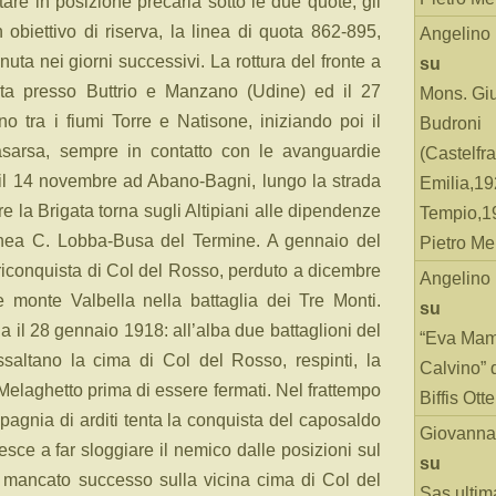
stare in posizione precaria sotto le due quote; gli
 obiettivo di riserva, la linea di quota 862-895,
Angelino
uta nei giorni successivi. La rottura del fronte a
su
cata presso Buttrio e Manzano (Udine) ed il 27
Mons. Gi
no tra i fiumi Torre e Natisone, iniziando poi il
Budroni
asarsa, sempre in contatto con le avanguardie
(Castelfr
a il 14 novembre ad Abano-Bagni, lungo la strada
Emilia,19
e la Brigata torna sugli Altipiani alle dipendenze
Tempio,19
linea C. Lobba-Busa del Termine. A gennaio del
Pietro Me
riconquista di Col del Rosso, perduto a dicembre
Angelino
 monte Valbella nella battaglia dei Tre Monti.
su
zia il 28 gennaio 1918: all’alba due battaglioni del
“Eva Mam
saltano la cima di Col del Rosso, respinti, la
Calvino” 
elaghetto prima di essere fermati. Nel frattempo
Biffis Ottel
agnia di arditi tenta la conquista del caposaldo
Giovanna
esce a far sloggiare il nemico dalle posizioni sul
su
l mancato successo sulla vicina cima di Col del
Sas ultim