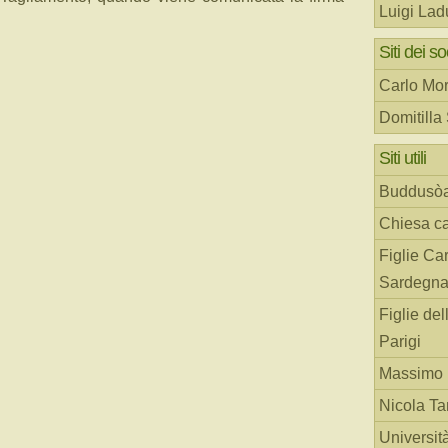
Luigi Lad
Siti dei so
Carlo Mor
Domitilla
Siti utili
Buddusò
Chiesa ca
Figlie Car
Sardegn
Figlie del
Parigi
Massimo 
Nicola T
Universit