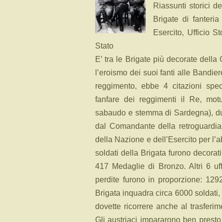
Riassunti storici d
Brigate di fanteri
Esercito, Ufficio 
Stato
E’ tra le Brigate più decorate dell
l’eroismo dei suoi fanti alle Bandi
reggimento, ebbe 4 citazioni spec
fanfare dei reggimenti il Re, mot
sabaudo e stemma di Sardegna), dura
dal Comandante della retroguardia
della Nazione e dell’Esercito per l’a
soldati della Brigata furono decora
417 Medaglie di Bronzo. Altri 6 uffi
perdite furono in proporzione: 1292
Brigata inquadra circa 6000 soldati, la
dovette ricorrere anche al trasferim
Gli austriaci impararono ben presto