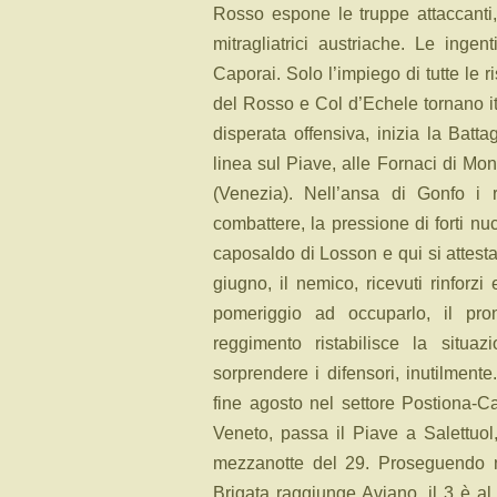
Rosso espone le truppe attaccanti,
mitragliatrici austriache. Le ingen
Caporai. Solo l’impiego di tutte le 
del Rosso e Col d’Echele tornano ital
disperata offensiva, inizia la Batta
linea sul Piave, alle Fornaci di M
(Venezia). Nell’ansa di Gonfo i 
combattere, la pressione di forti nuc
caposaldo di Losson e qui si attest
giugno, il nemico, ricevuti rinforz
pomeriggio ad occuparlo, il pron
reggimento ristabilisce la situa
sorprendere i difensori, inutilmente
fine agosto nel settore Postiona-Cast
Veneto, passa il Piave a Salettuo
mezzanotte del 29. Proseguendo n
Brigata raggiunge Aviano, il 3 è a