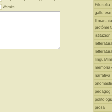
Filosofia
Website
gallurese
Il marchio
protòme t
istituzion
letteratur
letteratur
lingua/li
memoria e
narrativa
onomasti
pedagogi
politologi
prosa