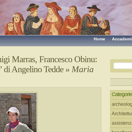
Home
Accademi
uigi Marras, Francesco Obinu:
a” di Angelino Tedde
»
Maria
Categorie
archeolog
Architettu
assistenz