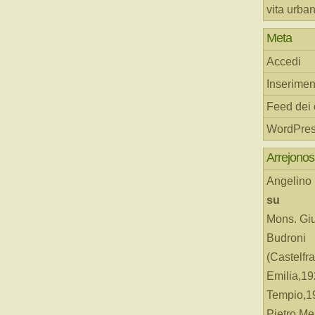
vita urba
Meta
Accedi
Inserimen
Feed dei
WordPres
Arrejonos
Angelino
su
Mons. Gi
Budroni
(Castelfr
Emilia,19
Tempio,19
Pietro Me