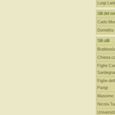
Luigi Lad
Siti dei so
Carlo Mor
Domitilla
Siti utili
Buddusò
Chiesa ca
Figlie Car
Sardegn
Figlie del
Parigi
Massimo 
Nicola T
Universit