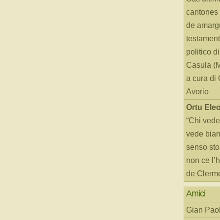
cantones 
de amarg
testament
politico d
Casula (
a cura di
Avorio
Ortu Ele
“Chi vede
vede bianc
senso sto
non ce l’
de Clerm
Amici
Gian Paol