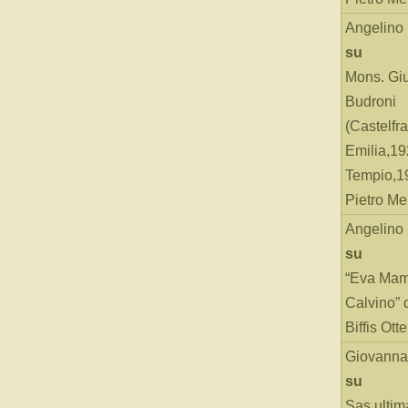
Angelino
su
Mons. Gi
Budroni
(Castelfr
Emilia,19
Tempio,19
Pietro Me
Angelino
su
“Eva Mam
Calvino” 
Biffis Ottel
Giovanna
su
Sas ultim