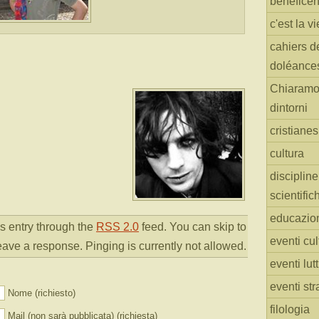
benefice
c'est la vi
cahiers d
doléance
Chiaramo
dintorni
cristiane
cultura
discipline
scientific
educazio
s entry through the
RSS 2.0
feed. You can skip to
eventi cul
eave a response. Pinging is currently not allowed.
eventi lut
eventi str
Nome (richiesto)
filologia
Mail (non sarà pubblicata) (richiesta)