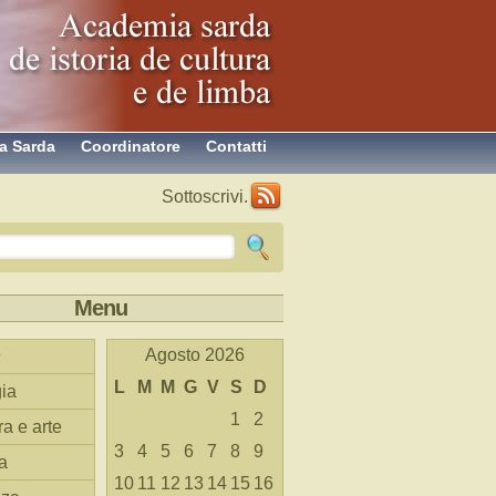
a Sarda
Coordinatore
Contatti
Sottoscrivi.
Menu
Agosto 2026
L
M
M
G
V
S
D
ia
1
2
ra e arte
3
4
5
6
7
8
9
a
10
11
12
13
14
15
16