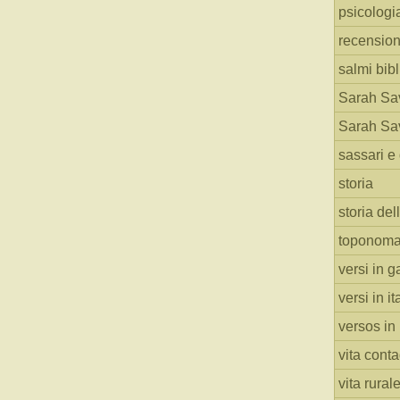
psicologi
recension
salmi bibl
Sarah Sav
Sarah Sav
sassari e 
storia
storia del
toponoma
versi in g
versi in i
versos in
vita cont
vita rural