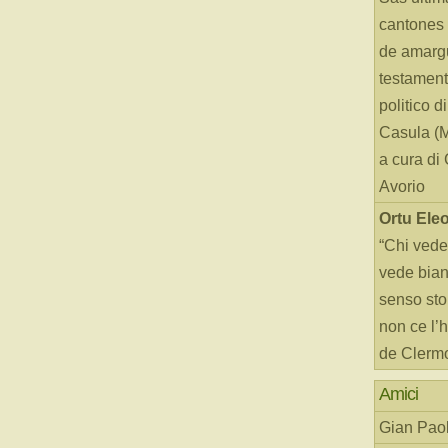
cantones 
de amarg
testament
politico d
Casula (
a cura di
Avorio
Ortu Ele
“Chi vede
vede bianc
senso sto
non ce l’
de Clerm
Amici
Gian Paol