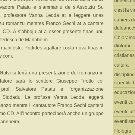
benefice
lvadore Patatu e s’ammaniu de s’Assotziu Su
c'est la vi
a professora Vanna Ledda at a leggere unas
cahiers d
su romanzu mentres Franco Sechi at a cantare
doléance
u CD. A s’abboju at a esser presente finas unu
Chiaramo
e tedesca de Mannheim.
dintorni
 manifestu. Podides agattare custa nova finas in
cristiane
y.com.
cultura
ulvi si terrà una presentazione del romanzo in
discipline
atore sarà lo scrittore Giuseppe Tirotto col
scientific
prof. Salvatore Patatu e l’organizzazione
educazio
u Siddadu. La prof.ssa Vanna Ledda leggerà
eventi cul
anzo mentre il cantautore Franco Sechi canterà
eventi lut
imo CD. All’incontro parteciperà anche un gruppo
eventi str
 Mannheim.
filologia