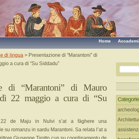
Home
Accademi
e di lingua
> Presentazione di “Marantoni” di
gio a cura di “Su Siddadu”
ne di “Marantoni” di Mauro
dì 22 maggio a cura di “Su
Categorie
archeolog
Architettu
22 de Maju in Nulvi s’at a fàghere una
e su romanzu in sardu Marantoni. Sa relata l’at a
assistenz
crittore Giuseppe Tirotto cun su coordinamentu de