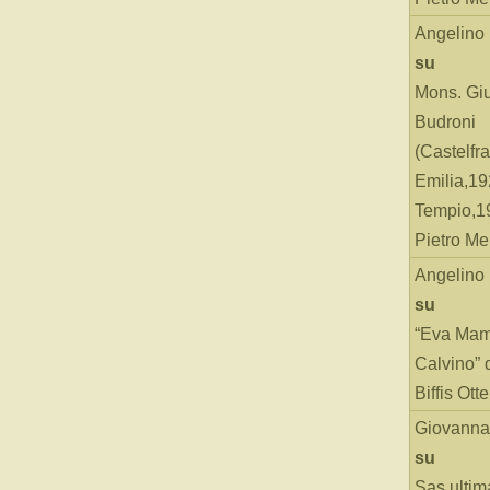
Angelino
su
Mons. Gi
Budroni
(Castelfr
Emilia,19
Tempio,19
Pietro Me
Angelino
su
“Eva Mam
Calvino” 
Biffis Ottel
Giovanna
su
Sas ultim