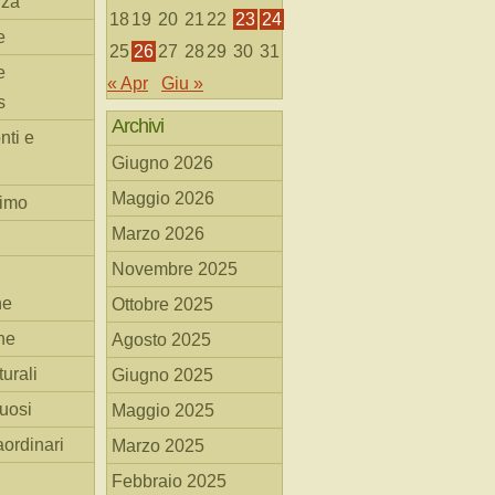
nza
18
19
20
21
22
23
24
e
25
26
27
28
29
30
31
e
« Apr
Giu »
s
Archivi
nti e
Giugno 2026
Maggio 2026
simo
Marzo 2026
Novembre 2025
he
Ottobre 2025
ne
Agosto 2025
turali
Giugno 2025
tuosi
Maggio 2025
aordinari
Marzo 2025
Febbraio 2025