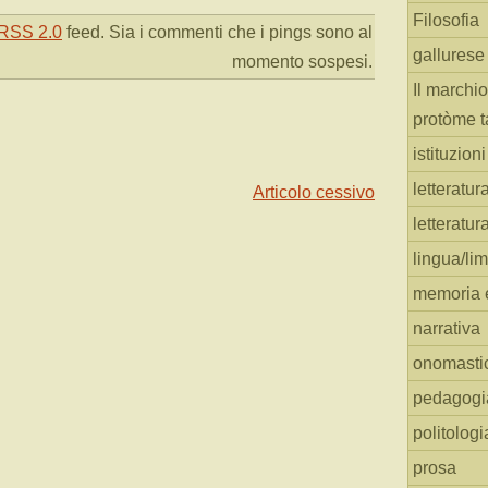
Filosofia
RSS 2.0
feed. Sia i commenti che i pings sono al
gallurese
momento sospesi.
Il marchio
protòme t
istituzion
letteratur
Articolo cessivo
letteratur
lingua/li
memoria e
narrativa
onomasti
pedagogi
politologi
prosa