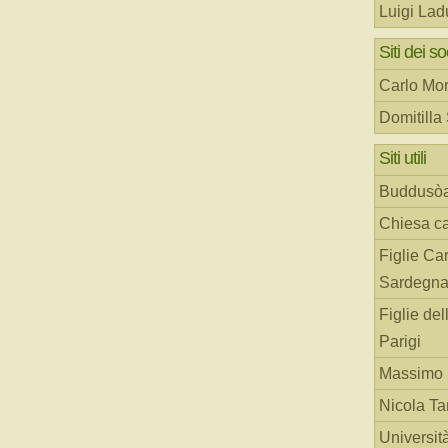
Luigi Lad
Siti dei so
Carlo Mor
Domitilla
Siti utili
Buddusò
Chiesa ca
Figlie Car
Sardegn
Figlie del
Parigi
Massimo 
Nicola T
Universit