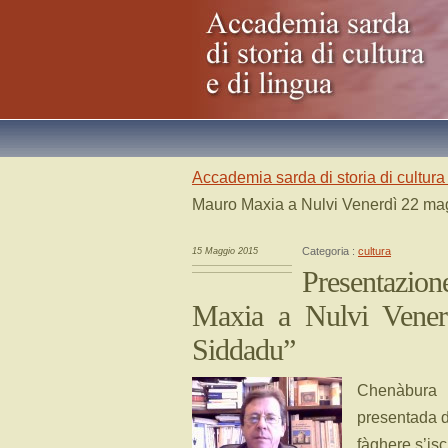
Accademia sarda di storia di cultura 
Mauro Maxia a Nulvi Venerdì 22 mag
Categoria :
cultura
15 Maggio 2015
Presentazio
Maxia a Nulvi Vener
Siddadu”
Chenàbura 
presentada d
fàghere s’is