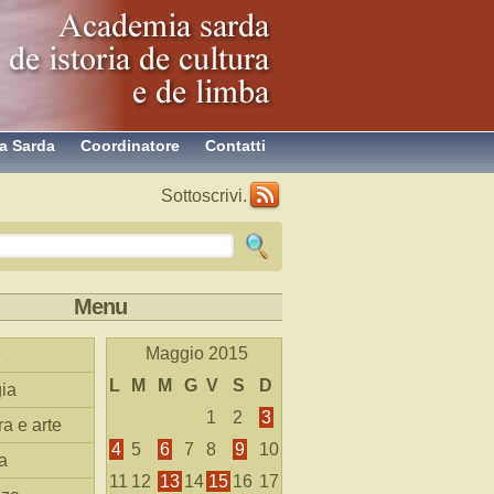
a Sarda
Coordinatore
Contatti
Sottoscrivi.
Menu
Maggio 2015
L
M
M
G
V
S
D
ia
1
2
3
ra e arte
4
5
6
7
8
9
10
a
11
12
13
14
15
16
17