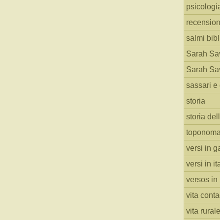
psicologi
recension
salmi bibl
Sarah Sav
Sarah Sav
sassari e 
storia
storia del
toponoma
versi in g
versi in i
versos in
vita cont
vita rural