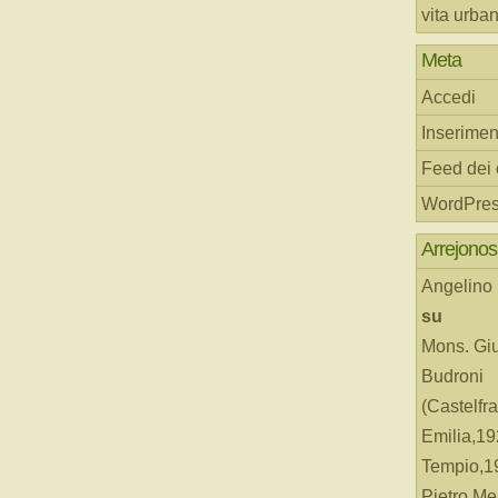
vita urba
Meta
Accedi
Inserimen
Feed dei
WordPres
Arrejonos
Angelino
su
Mons. Gi
Budroni
(Castelfr
Emilia,19
Tempio,19
Pietro Me