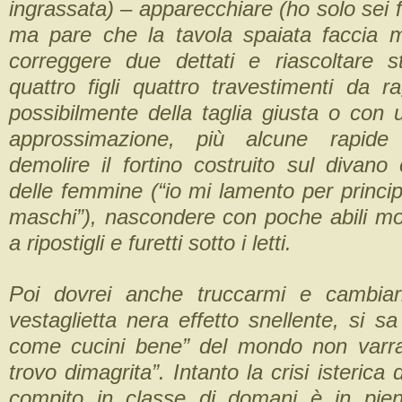
ingrassata) – apparecchiare (ho solo sei f
ma pare che la tavola spaiata faccia 
correggere due dettati e riascoltare st
quattro figli quattro travestimenti da 
possibilmente della taglia giusta o con 
approssimazione, più alcune rapide 
demolire il fortino costruito sul divano
delle femmine (“io mi lamento per principi
maschi”), nascondere con poche abili mo
a ripostigli e furetti sotto i letti.
Poi dovrei anche truccarmi e cambiar
vestaglietta nera effetto snellente, si sa
come cucini bene” del mondo non varra
trovo dimagrita”. Intanto la crisi isterica d
compito in classe di domani è in pien