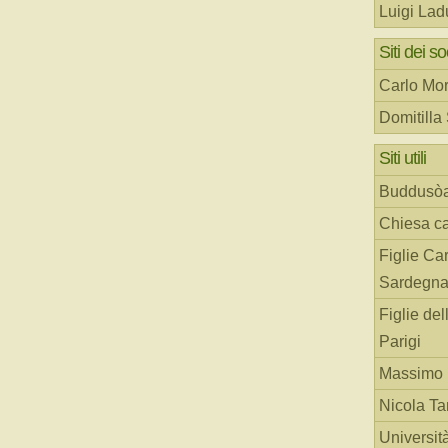
Luigi Lad
Siti dei so
Carlo Mor
Domitilla
Siti utili
Buddusò
Chiesa ca
Figlie Car
Sardegn
Figlie del
Parigi
Massimo 
Nicola T
Universit