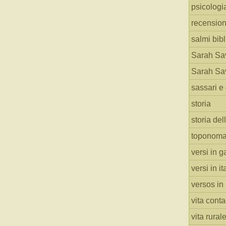
psicologi
recension
salmi bibl
Sarah Sav
Sarah Sav
sassari e 
storia
storia del
toponoma
versi in g
versi in i
versos in
vita cont
vita rural