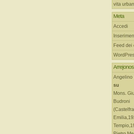
vita urba
Meta
Accedi
Inserimen
Feed dei
WordPres
Arrejonos
Angelino
su
Mons. Gi
Budroni
(Castelfr
Emilia,19
Tempio,19
Pietro Me