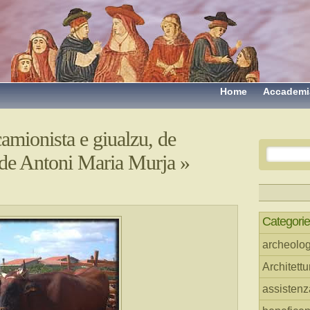
Home
Accademi
amionista e giualzu, de
 de Antoni Maria Murja
»
Categorie
archeolog
Architettu
assistenz