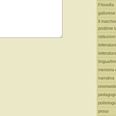
Filosofia
gallurese
Il marchio
protòme t
istituzion
letteratur
letteratur
lingua/li
memoria e
narrativa
onomasti
pedagogi
politologi
prosa