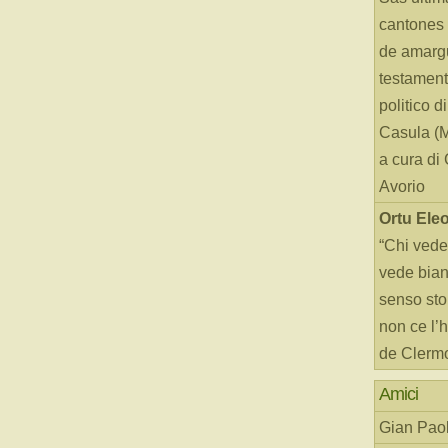
cantones 
de amarg
testament
politico d
Casula (
a cura di
Avorio
Ortu Ele
“Chi vede
vede bianc
senso sto
non ce l’
de Clerm
Amici
Gian Paol