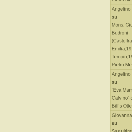
Angelino
su
Mons. Gi
Budroni
(Castelfr
Emilia,19
Tempio,19
Pietro Me
Angelino
su
“Eva Mam
Calvino” 
Biffis Ottel
Giovanna
su
Sas ultim