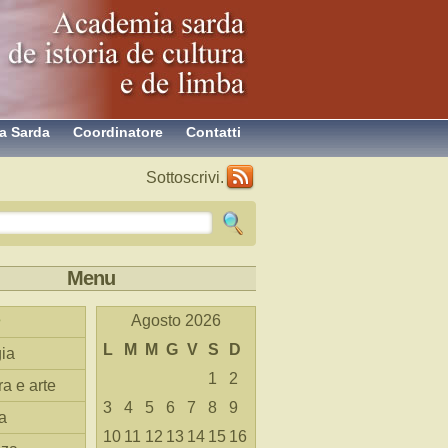
a Sarda
Coordinatore
Contatti
Sottoscrivi.
Menu
Agosto 2026
L
M
M
G
V
S
D
ia
1
2
ra e arte
3
4
5
6
7
8
9
a
10
11
12
13
14
15
16