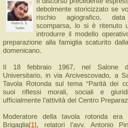
Il discorso precedente espres
debolmente storicizzato se vo
rischio agiografico, da
Padre G. S.
scomparsa, lo si è ritenuto u
Taddei
introdurre il modello operati
preparazione alla famiglia scaturito dalla
domenicano.
Il 18 febbraio 1967, nel Salone d
Universitario, in via Arcivescovado, a S
Tavola Rotonda sul tema “Parità dei co
suoi riflessi morali, sociali e giurid
ufficialmente l’attività del Centro Prepara
Moderatore della tavola rotonda era i
Brigaglia
[1]
, relatori l’avv. Antonio Pi