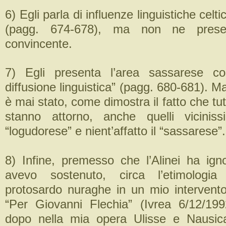
6) Egli parla di influenze linguistiche cel
(pagg. 674-678), ma non ne prese
convincente.
7) Egli presenta l’area sassarese c
diffusione linguistica” (pagg. 680-681). M
è mai stato, come dimostra il fatto che tutt
stanno attorno, anche quelli viciniss
“logudorese” e nient’affatto il “sassarese”.
8) Infine, premesso che l’Alinei ha ign
avevo sostenuto, circa l’etimologia d
protosardo nuraghe in un mio interven
“Per Giovanni Flechia” (Ivrea 6/12/1992
dopo nella mia opera Ulisse e Nausic