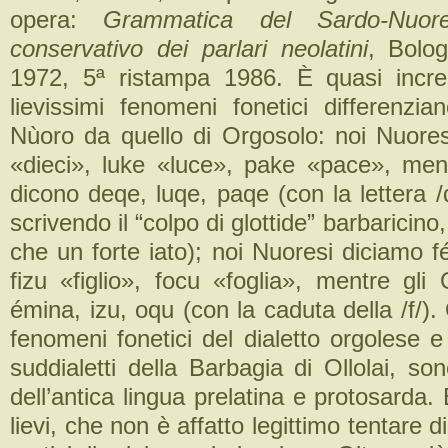
opera:
Grammatica del Sardo-Nuor
conservativo dei parlari neolatini
, Bolog
1972, 5ª ristampa 1986. È quasi incred
lievissimi fenomeni fonetici differenzian
Nùoro da quello di Orgosolo: noi Nuore
«dieci», luke «luce», pake «pace», ment
dicono deqe, luqe, paqe (con la lettera 
scrivendo il “colpo di glottide” barbaricino
che un forte iato); noi Nuoresi diciamo 
fizu «figlio», focu «foglia», mentre gli
émina, izu, oqu (con la caduta della /f/). 
fenomeni fonetici del dialetto orgolese e 
suddialetti della Barbagia di Ollolai, sono
dell’antica lingua prelatina e protosarda.
lievi, che non è affatto legittimo tentare d