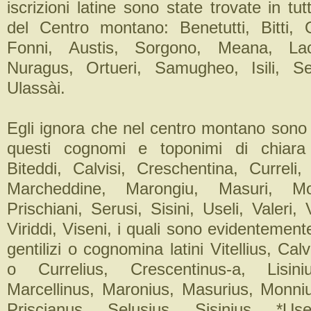
iscrizioni latine sono state trovate in tutt
del Centro montano: Benetutti, Bitti, O
Fonni, Austis, Sorgono, Meana, Laco
Nuragus, Ortueri, Samugheo, Isili, Se
Ulassài.
Egli ignora che nel centro montano sono t
questi cognomi e toponimi di chiara o
Biteddi, Calvisi, Creschentina, Curreli,
Marcheddine, Marongiu, Masuri, Mo
Prischiani, Serusi, Sisini, Useli, Valeri, 
Viriddi, Viseni, i quali sono evidentemente
gentilizi o cognomina latini Vitellius, Cal
o Currelius, Crescentinus-a, Lisini
Marcellinus, Maronius, Masurius, Monni
Priscianus, Selusius, Sisinius, *Usel