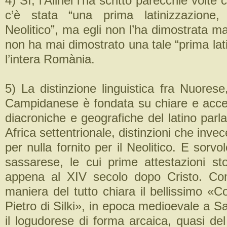
4) Sì, l’Alinei l’ha scritto parecchie volt
c’è stata “una prima latinizzazione,
Neolitico”, ma egli non l’ha dimostrata m
non ha mai dimostrato una tale “prima lat
l’intera Romània.
5) La distinzione linguistica fra Nuores
Campidanese è fondata su chiare e accert
diacroniche e geografiche del latino par
Africa settentrionale, distinzioni che invec
per nulla fornito per il Neolitico. E sorvo
sassarese, le cui prime attestazioni sto
appena al XIV secolo dopo Cristo. Co
maniera del tutto chiara il bellissimo «
Pietro di Silki», in epoca medioevale a Sa
il logudorese di forma arcaica, quasi del