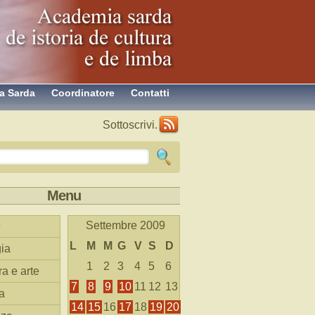
a Sarda
Coordinatore
Contatti
Sottoscrivi.
Menu
Settembre 2009
L
M
M
G
V
S
D
ia
1
2
3
4
5
6
ra e arte
7
8
9
10
11
12
13
a
14
15
16
17
18
19
20