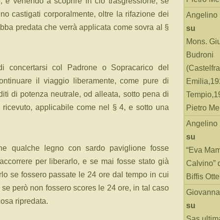
ne, e venendo a scoprire in ciò trasgressione, se
nno castigati corporalmente, oltre la rifazione dei
Angelino
robba predata che verrà applicata come sovra al §
su
Mons. Gi
Budroni
di concertarsi col Padrone o Sopracarico del
(Castelfr
ontinuare il viaggio liberamente, come pure di
Emilia,19
ti di potenza neutrale, od alleata, sotto pena di
Tempio,19
 ricevuto, applicabile come nel § 4, e sotto una
Pietro Me
Angelino
su
he qualche legno con sardo paviglione fosse
“Eva Mam
accorrere per liberarlo, e se mai fosse stato già
Calvino” 
erlo se fossero passate le 24 ore dal tempo in cui
Biffis Ottel
; se però non fossero scores le 24 ore, in tal caso
Giovanna
cosa ripredata.
su
Sas ultim