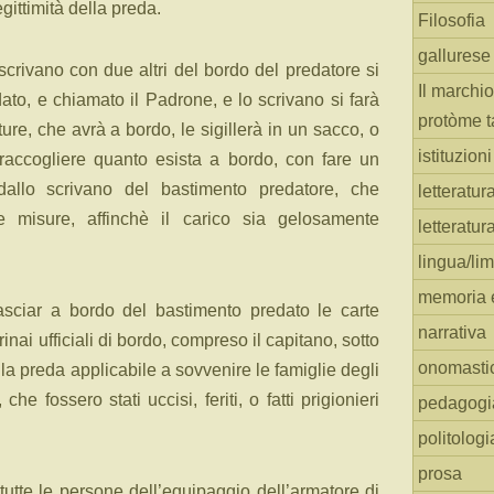
egittimità della preda.
Filosofia
gallurese
 scrivano con due altri del bordo del predatore si
Il marchio
ato, e chiamato il Padrone, e lo scrivano si farà
protòme t
tture, che avrà a bordo, le sigillerà in un sacco, o
istituzion
raccogliere quanto esista a bordo, con fare un
dallo scrivano del bastimento predatore, che
letteratur
ne misure, affinchè il carico sia gelosamente
letteratur
lingua/li
memoria e
asciar a bordo del bastimento predato le carte
narrativa
rinai ufficiali di bordo, compreso il capitano, sotto
onomasti
la preda applicabile a sovvenire le famiglie degli
che fossero stati uccisi, feriti, o fatti prigionieri
pedagogi
politologi
prosa
tutte le persone dell’equipaggio dell’armatore di