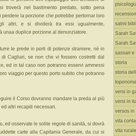
psicologi
i troverà nel bastimento predato, sotto pena
recension
di perdere la porzione che potrebbe pertornar loro
salmi bibl
i altri, e si dividerà tra essi ugualmente,
à unaa duplice porzione al denunziatore.
Sarah Sav
Sarah Sav
rre le prede in porti di potenze straniere, né in
sassari e 
 di Cagliari, se non che vi fossero costretti dal
storia
nze, ed in tal caso non potranno esservi ammessi
storia del
 loro viaggio per questo porto subito che potranno
toponoma
versi in g
eguire il Corso dovranno mandare la preda al più
versi in i
 ed altri recapiti necessari.
versos in
vita cont
o, ed osservate le solite regole di sanità, si dovrà
vita rural
ddette carte alla Capitania Generale, da cui si