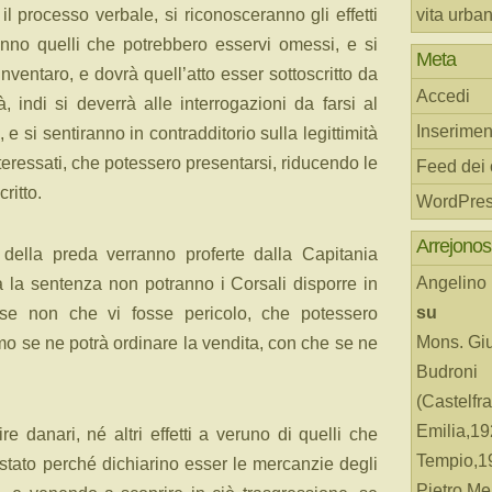
il processo verbale, si riconosceranno gli effetti
vita urba
ranno quelli che potrebbero esservi omessi, e si
Meta
o inventaro, e dovrà quell’atto esser sottoscritto da
Accedi
, indi si deverrà alle interrogazioni da farsi al
Inserimen
e si sentiranno in contradditorio sulla legittimità
interessati, che potessero presentarsi, riducendo le
Feed dei
ritto.
WordPres
Arrejonos
 della preda verranno proferte dalla Capitania
Angelino
a la sentenza non potranno i Corsali disporre in
su
se non che vi fosse pericolo, che potessero
Mons. Gi
imo se ne potrà ordinare la vendita, con che se ne
Budroni
(Castelfr
Emilia,19
re danari, né altri effetti a veruno di quelli che
Tempio,19
stato perché dichiarino esser le mercanzie degli
Pietro Me