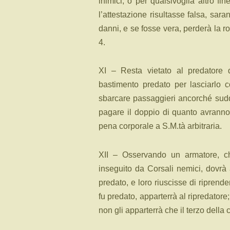
inimici, o per qualsivoglia altro fi
l’attestazione risultasse falsa, sara
danni, e se fosse vera, perderà la 
4.
XI – Resta vietato al predatore 
bastimento predato per lasciarlo c
sbarcare passaggieri ancorché suddi
pagare il doppio di quanto avranno
pena corporale a S.M.tà arbitraria.
XII – Osservando un armatore, c
inseguito da Corsali nemici, dovrà 
predato, e loro riuscisse di riprend
fu predato, apparterrà al ripredatore
non gli apparterrà che il terzo della 