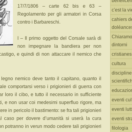
benefice
17/7/1806 – carte 62 bis e 63 –
c'est la vi
Regolamento per gli armatori in Corsa
cahiers d
contro i Barbareschi.
doléance
Chiaramo
I – Il primo oggetto del Corsale sarà di
dintorni
non impegnare la bandiera per non
cristiane
castigo, e quindi di non attaccare il nemico che
cultura
discipline
legno nemico deve tanto il capitano, quanto il
scientific
le comportarsi verso i prigionieri di guerra con
educazio
 loro il cibo, e tutto il necessario in sufficiente
eventi cul
nti, e non usar coi medesimi superfluo rigore, ma
eventi lut
e in pericolo il bastimento: se fra tali prigionieri
 tal caso per dovere d’umanità si userà la cura
eventi str
on potranno in verun modo cedere tali prigionieri
filologia