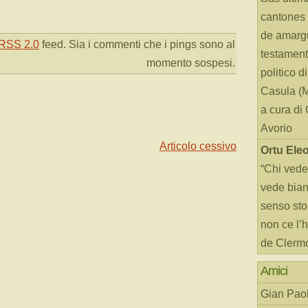
cantones 
de amarg
RSS 2.0
feed. Sia i commenti che i pings sono al
testament
momento sospesi.
politico d
Casula (
a cura di
Avorio
Articolo cessivo
Ortu Ele
“Chi vede
vede bianc
senso sto
non ce l’
de Clerm
Amici
Gian Paol