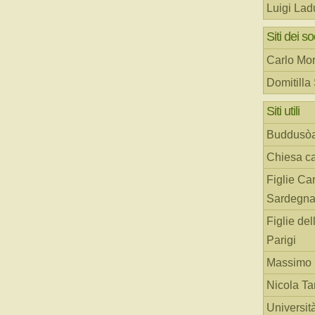
Luigi Lad
Siti dei so
Carlo Mor
Domitilla
Siti utili
Buddusò
Chiesa ca
Figlie Car
Sardegn
Figlie del
Parigi
Massimo 
Nicola T
Universit